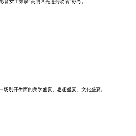
彭晋女士荣获“高明区先进劳动者”称号。
酿出一场别开生面的美学盛宴、思想盛宴、文化盛宴。