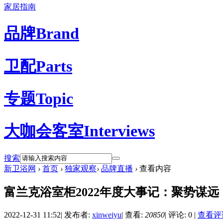
家居指南
品牌
Brand
卫配
Parts
专题
Topic
大咖会客室
Interviews
搜索
新卫浴网
›
首页
›
独家观察
›
品牌直播
›
查看内容
富兰克浴室柜2022年度大事记：聚势谋
2022-12-31 11:52
|
发布者:
xinweiyu
|
查看:
20850
|
评论: 0
|
查看评