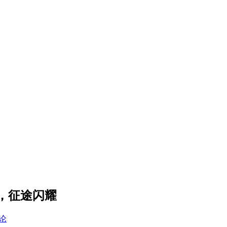
远，征途闪耀
论