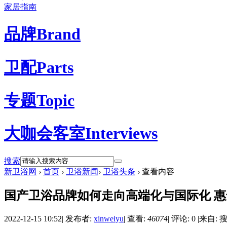
家居指南
品牌
Brand
卫配
Parts
专题
Topic
大咖会客室
Interviews
搜索
新卫浴网
›
首页
›
卫浴新闻
›
卫浴头条
›
查看内容
国产卫浴品牌如何走向高端化与国际化 
2022-12-15 10:52
|
发布者:
xinweiyu
|
查看:
46074
|
评论: 0
|
来自: