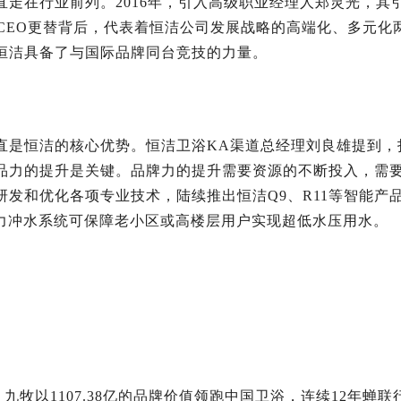
走在行业前列。2016年，引入高级职业经理人郑灵光，其
任CEO更替背后，代表着恒洁公司发展战略的高端化、多元化
恒洁具备了与国际品牌同台竞技的力量。
直是恒洁的核心优势。恒洁卫浴KA渠道总经理刘良雄提到，
品力的提升是关键。品牌力的提升需要资源的不断投入，需
发和优化各项专业技术，陆续推出恒洁Q9、R11等智能产
动力冲水系统可保障老小区或高楼层用户实现超低水压用水。
，九牧以1107.38亿的品牌价值领跑中国卫浴，连续12年