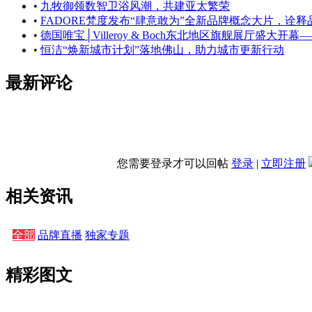
•
九牧御领数智卫浴风潮，共建亚太繁荣
•
FADORE梵度发布“肆意敢为”全新品牌概念大片，诠
•
德国唯宝│Villeroy & Boch东北地区旗舰展厅盛大开幕
•
恒洁“焕新城市计划”落地佛山，助力城市更新行动
最新评论
您需要登录才可以回帖
登录
|
立即注册
相关资讯
全部
品牌直播
独家专题
精彩图文