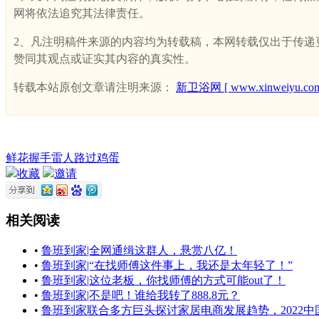
网将依法追究其法律责任。
2、凡注明稿件来源的内容均为转载稿，本网转载仅出于传递更多
赞同其观点或证实其内容的真实性。
转载本站原创文章请注明来源：
新卫浴网 [ www.xinweiyu.com
鲜花
握手
雷人
路过
鸡蛋
收藏
邀请
相关阅读
•
鲁班到家|全网通缉这群人，悬赏八亿！
•
鲁班到家|“在找师傅这件事上，我还是太年轻了！”
•
鲁班到家|这位老板，你找师傅的方式可能out了！
•
鲁班到家|不是吧！谁给我转了888.8元？
•
鲁班到家联合多方巨头探讨家居电商发展趋势，2022