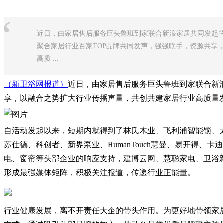
“
近日，由家居售后服务巨头鲁班到家联合新浪家居共同发起的
聚合家居行业百家TOP品牌共同发声，强强联手，资源共享
高质 ...
（新卫浴网报道）
近日，由家居售后服务巨头鲁班到家联合新浪
享，以融合之势扩大行业传播声量，共创共建家居行业高质量
自活动发起以来，短期内就得到了林氏木业、飞利浦智能锁、太
苏仕德、科创者、新界泵业、HumanTouch慧曼、易开得
电、窗帘等头部企业的响应支持，建博云网、慧聪家电、卫浴
形成最强媒体矩阵，积极关注报道，传递行业正能量。
行业健康发展，离不开责任大企的带头作用。为更好地带领家居