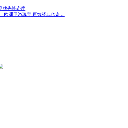
释品牌先锋态度
——欧洲卫浴瑰宝 再续经典传奇 ...