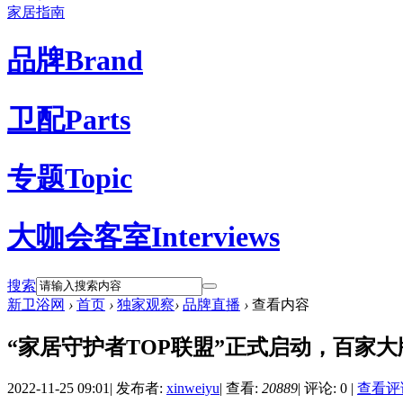
家居指南
品牌
Brand
卫配
Parts
专题
Topic
大咖会客室
Interviews
搜索
新卫浴网
›
首页
›
独家观察
›
品牌直播
›
查看内容
“家居守护者TOP联盟”正式启动，百家
2022-11-25 09:01
|
发布者:
xinweiyu
|
查看:
20889
|
评论: 0
|
查看评