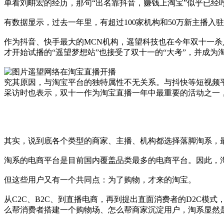
单看刘畊宏的经历，那句“出名靠抖音，赚钱上淘宝”似乎已经
有数据显示，过去一年里，有超过100家机构和50万新主播入
作为抖音、快手最大的MCN机构，遥望科技也在今年双十一杀
才开始试播的“遥望梦想站”也接受了双十一的“大考”，并成
遥望网络在淘宝直播开播
究其原因，与淘宝平台的独特属性不无关系。与抖快等短视频
采访时也表示，双十一作为淘宝直播一年中最重要的活动之一，
其实，说到底各个类型的商家、主播、机构都选择落脚淘系，
淘系的电商平台是目前国内覆盖品类最多的电商平台。因此，
但这些用户又有一个共同点：为了购物，才来的淘宝。
从C2C、B2C、到直播电商，再到提出直面消费者的D2C
么帮消费者搭建一个购物场、怎么帮商家沉淀用户，淘系显然