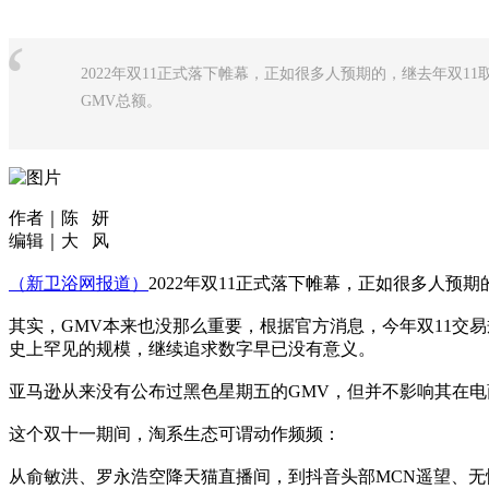
“
2022年双11正式落下帷幕，正如很多人预期的，继去年双1
GMV总额。
作者｜陈 妍
编辑｜大 风
（新卫浴网报道）
2022年双11正式落下帷幕，正如很多人预
其实，GMV本来也没那么重要，根据官方消息，今年双11交易
史上罕见的规模，继续追求数字早已没有意义。
亚马逊从来没有公布过黑色星期五的GMV，但并不影响其在电
这个双十一期间，淘系生态可谓动作频频：
从俞敏洪、罗永浩空降天猫直播间，到抖音头部MCN遥望、无