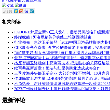
鲜花
握手
雷人
路过
鸡蛋
收藏
邀请
相关阅读
•
FADORE梵度全新VI正式发布，启动品牌战略升级新篇
•
终端赋能 | 阿洛尼精英导购线上培训圆满结束
•
行业领先！惠达卫浴荣登「2022中国卫浴品牌影响力指数
•
CIIE展会亮点直击 | 多方位解决适老卫浴难题，安享健
•
“骊”筑美好 创见永续未来 | 骊住集团携四大品牌再赴“进
•
爱智贞智能家居丨从“标配”到“高配”，酒店数字化迎来
•
杰座智能卫浴独创中药熏蒸技术 把最贴心的关怀送给最
•
续写共赢新篇章！恒洁与红星美凯龙达成战略合作
•
三季度海外头部卫浴企业 大部分增收不增利、10月家具出
•
传递民族卫浴力量|LORBN劳宾荣膺“最具匠心设计师品
•
不负热爱！浴旺智能情调淋浴花洒诚邀您一起莅临2023
•
2023广州设计周专访丨浴旺智能情调淋浴周立魁：好
最新评论