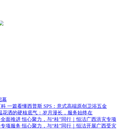
启幕
一篇看懂西普斯 SPS：意式高端原创卫浴五金
温花洒的硬核底气：岁月漫长，服务始终在
恒心聚力，与“桂”同行｜恒洁广西洪灾专项
恒心聚力，与“桂”同行｜恒洁开展广西受灾