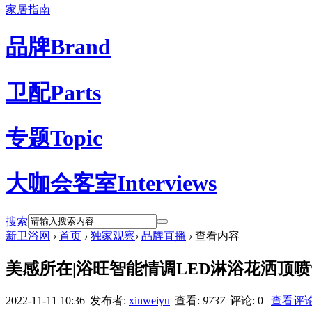
家居指南
品牌
Brand
卫配
Parts
专题
Topic
大咖会客室
Interviews
搜索
新卫浴网
›
首页
›
独家观察
›
品牌直播
›
查看内容
美感所在|浴旺智能情调LED淋浴花洒顶喷
2022-11-11 10:36
|
发布者:
xinweiyu
|
查看:
9737
|
评论: 0
|
查看评