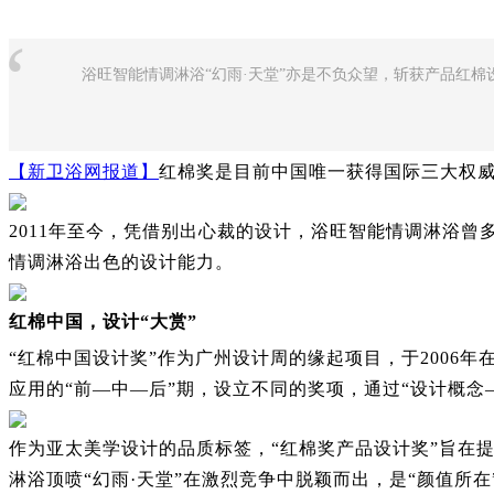
“
浴旺智能情调淋浴“幻雨·天堂”亦是不负众望，斩获产品红棉
【新卫浴网报道】
红棉奖是目前中国唯一获得国际三大权
2011年至今，凭借别出心裁的设计，浴旺智能情调淋浴曾
情调淋浴出色的设计能力。
红棉中国，设计“大赏”
“红棉中国设计奖”作为广州设计周的缘起项目，于2006
应用的“前—中—后”期，设立不同的奖项，通过“设计概
作为亚太美学设计的品质标签，“红棉奖产品设计奖”旨在
淋浴顶喷“幻雨·天堂”在激烈竞争中脱颖而出，是“颜值所