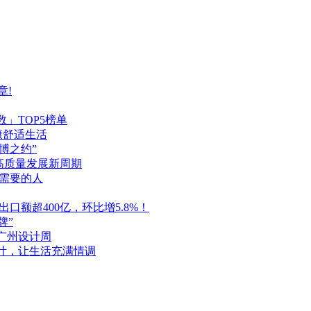
章!
」TOP5榜单
康舒适生活
博之约”
高质量发展新周期
需要的人
口额超400亿，环比增5.8%！
牌”
广州设计周
设计，让生活充满情调