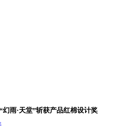
“幻雨·天堂”斩获产品红棉设计奖
论