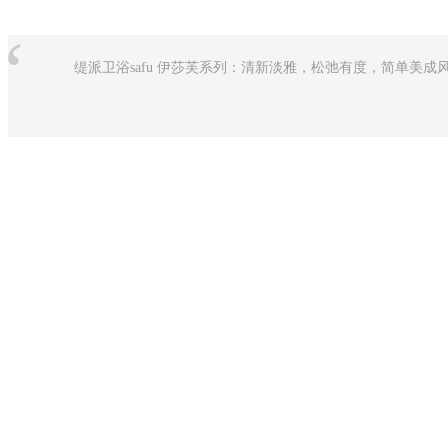
“
缇派卫浴safu 伊莎芙系列：清新淡雅，松弛有度，简单美成