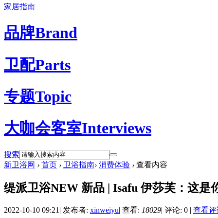
家居指南
品牌
Brand
卫配
Parts
专题
Topic
大咖会客室
Interviews
搜索
新卫浴网
›
首页
›
卫浴指南
›
消费体验
›
查看内容
缇派卫浴NEW 新品 | Isafu 伊莎芙：
2022-10-10 09:21
|
发布者:
xinweiyu
|
查看:
18029
|
评论: 0
|
查看评