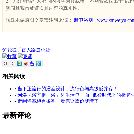
2、凡注明稿件来源的内容均为转载稿，本网转载仅出于传递更多
赞同其观点或证实其内容的真实性。
转载本站原创文章请注明来源：
新卫浴网 [ www.xinweiyu.com
鲜花
握手
雷人
路过
鸡蛋
收藏
邀请
相关阅读
•
当下正流行的浴室设计，流行色与高级感并存！
•
阿洛尼浴室柜「浴」见生活每一面 | 低欲时代下的极简
•
定制浴室柜有多香，看完这篇你就懂了！
最新评论