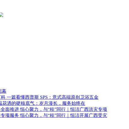
启幕
一篇看懂西普斯 SPS：意式高端原创卫浴五金
温花洒的硬核底气：岁月漫长，服务始终在
恒心聚力，与“桂”同行｜恒洁广西洪灾专项
恒心聚力，与“桂”同行｜恒洁开展广西受灾