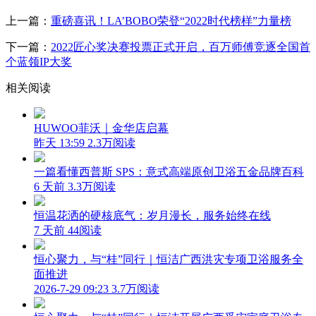
上一篇：
重磅喜讯！LA’BOBO荣登“2022时代榜样”力量榜
下一篇：
2022匠心奖决赛投票正式开启，百万师傅竞逐全国首
个蓝领IP大奖
相关阅读
HUWOO菲沃｜金华店启幕
昨天 13:59
2.3万阅读
一篇看懂西普斯 SPS：意式高端原创卫浴五金品牌百科
6 天前
3.3万阅读
恒温花洒的硬核底气：岁月漫长，服务始终在线
7 天前
44阅读
恒心聚力，与“桂”同行｜恒洁广西洪灾专项卫浴服务全
面推进
2026-7-29 09:23
3.7万阅读