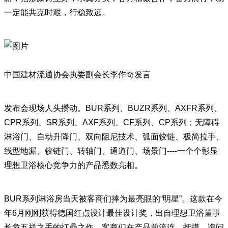
一定能共克时艰，行稳致远。
中国建材流通协会执委副会长李作奇发言
发布会现场人头攒动。BUR系列、BUZR系列、AXFR系列、
CPR系列、SR系列、AXF系列、CF系列、CP系列；无障碍
淋浴门、自动升降门、双向阻尼技术、弧面铰链、极简拉手、
线型地漏、铰链门、转轴门、通道门、场景门----一个个彰显
理想卫浴核心竞争力的产品悉数亮相。
BUR系列淋浴房当天被客商们捧为最亮眼的“明星”。这款在今
年6月刚刚获得德国红点设计最佳设计奖，出自理想卫浴董事
长危五祥之手的扛鼎之作，客商们在产品前流连、抚摸、询问