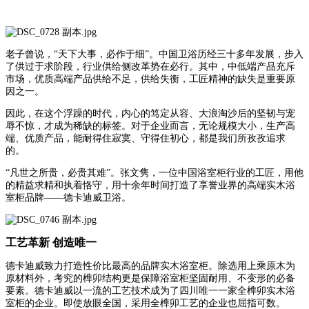
老子曾说，“天下大事，必作于细”。中国卫浴历经三十多年发展，步入
了供过于求阶段，行业供给侧改革势在必行。其中，中低端产品充斥
市场，优质高端产品供给不足，供给失衡，工匠精神的缺失是重要原
因之一。
因此，在这个浮躁的时代，内心的笃定从容、大浪淘沙后的坚韧与宠
辱不惊，才成为稀缺的标签。对于企业而言，无论规模大小，生产高
端、优质产品，能耐得住寂寞、守得住初心，都是我们所孜孜追求
的。
“凡世之所贵，必贵其难”。张文隽，一位中国浴室柜行业的工匠，用他
的精益求精和执着恪守，用十余年时间打造了享誉业界的高端实木浴
室柜品牌——德卡迪威卫浴。
工艺革新 创造唯一
德卡迪威致力打造性价比最高的品牌实木浴室柜。除选用上乘原木为
原材料外，考究的榫卯结构更是保障浴室柜坚固耐用、不变形的必备
要素。德卡迪威以一流的工艺技术成为了四川唯一一家全榫卯实木浴
室柜的企业。即使放眼全国，采用全榫卯工艺的企业也屈指可数。