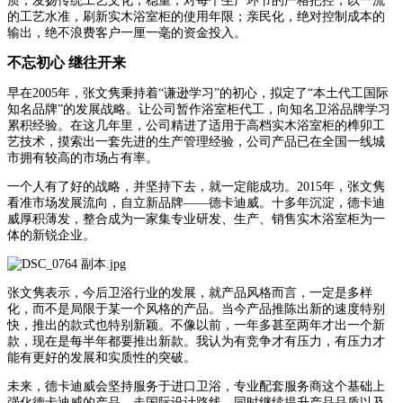
质，发扬传统工艺文化；稳重，对每个生产环节的严格把控，以一流
的工艺水准，刷新实木浴室柜的使用年限；亲民化，绝对控制成本的
输出，绝不浪费客户一厘一毫的资金投入。
不忘初心 继往开来
早在2005年，张文隽秉持着“谦逊学习”的初心，拟定了“本土代工国际
知名品牌”的发展战略。让公司暂作浴室柜代工，向知名卫浴品牌学习
累积经验。在这几年里，公司精进了适用于高档实木浴室柜的榫卯工
艺技术，摸索出一套先进的生产管理经验，公司产品已在全国一线城
市拥有较高的市场占有率。
一个人有了好的战略，并坚持下去，就一定能成功。2015年，张文隽
看准市场发展流向，自立新品牌——德卡迪威。十多年沉淀，德卡迪
威厚积薄发，整合成为一家集专业研发、生产、销售实木浴室柜为一
体的新锐企业。
张文隽表示，今后卫浴行业的发展，就产品风格而言，一定是多样
化，而不是局限于某一个风格的产品。当今产品推陈出新的速度特别
快，推出的款式也特别新颖。不像以前，一年多甚至两年才出一个新
款，现在是每半年都要推出新款。我认为有竞争才有压力，有压力才
能有更好的发展和实质性的突破。
未来，德卡迪威会坚持服务于进口卫浴，专业配套服务商这个基础上
强化德卡迪威的产品，走国际设计路线。同时继续提升产品品质以及