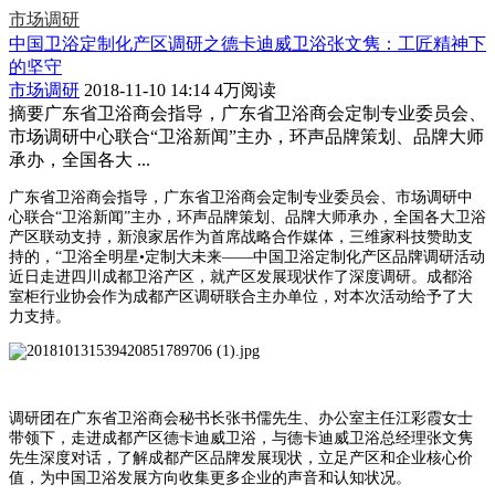
市场调研
中国卫浴定制化产区调研之德卡迪威卫浴张文隽：工匠精神下
的坚守
市场调研
2018-11-10 14:14
4万阅读
摘要
广东省卫浴商会指导，广东省卫浴商会定制专业委员会、
市场调研中心联合“卫浴新闻”主办，环声品牌策划、品牌大师
承办，全国各大 ...
广东省卫浴商会指导，广东省卫浴商会定制专业委员会、市场调研中
心联合“卫浴新闻”主办，环声品牌策划、品牌大师承办，全国各大卫浴
产区联动支持，新浪家居作为首席战略合作媒体，三维家科技赞助支
持的，“卫浴全明星•定制大未来——中国卫浴定制化产区品牌调研活动
近日走进四川成都卫浴产区，就产区发展现状作了深度调研。成都浴
室柜行业协会作为成都产区调研联合主办单位，对本次活动给予了大
力支持。
调研团在广东省卫浴商会秘书长张书儒先生、办公室主任江彩霞女士
带领下，走进成都产区德卡迪威卫浴，与德卡迪威卫浴总经理张文隽
先生深度对话，了解成都产区品牌发展现状，立足产区和企业核心价
值，为中国卫浴发展方向收集更多企业的声音和认知状况。