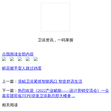
卫浴资讯，一码掌握
点我阅读全部内容
鲜花
握手
雷人
路过
鸡蛋
上一篇：
浪鲸卫浴紧抓智能风口 智造舒适生活
下一篇：
热烈欢迎《2022产业赋能——设计营销交流会》一众
嘉宾团莅临TEPE缇派卫浴新总部大楼参 ...
相关阅读