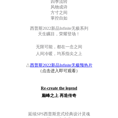
四季流转
风物成诗
方寸之间
掌控自如
西普斯2022新品
Infinite
无极系列
天生瞩目，荣耀登场！
无限可能，都在一念之间
人间冷暖，均系指尖之上
△
西普斯2022新品Infinite无极预热片
（点击进入即可观看）
Re-create the legend
巅峰之上
再造传奇
延续SPS西普斯意式经典设计灵魂