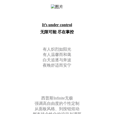
It’s under control
无限可能
尽在掌控
有人炽烈如阳光
有人温馨而和蔼
白天追逐与奔波
夜晚舒适而安宁
西普斯
Infinite
无极
强调高自由度的个性定制
从面板风格、到按钮炫动