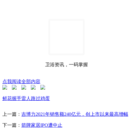
卫浴资讯，一码掌握
点我阅读全部内容
鲜花
握手
雷人
路过
鸡蛋
上一篇：
吉博力2021年销售额240亿元，创上市以来最高增幅
下一篇：
箭牌家居IPO遭中止