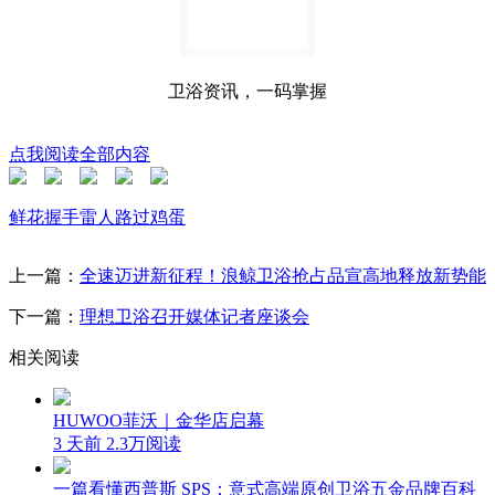
卫浴资讯，一码掌握
点我阅读全部内容
鲜花
握手
雷人
路过
鸡蛋
上一篇：
全速迈进新征程！浪鲸卫浴抢占品宣高地释放新势能
下一篇：
理想卫浴召开媒体记者座谈会
相关阅读
HUWOO菲沃｜金华店启幕
3 天前
2.3万阅读
一篇看懂西普斯 SPS：意式高端原创卫浴五金品牌百科