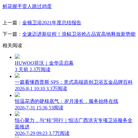
鲜花
握手
雷人
路过
鸡蛋
上一篇：
金顿卫浴2021年度总结报告
下一篇：
全速迈进新征程！浪鲸卫浴抢占品宣高地释放新势能
相关阅读
HUWOO菲沃｜金华店启幕
3 天前
2.3万阅读
一篇看懂西普斯 SPS：意式高端原创卫浴五金品牌百科
2026-8-1 10:10
3.3万阅读
恒温花洒的硬核底气：岁月漫长，服务始终在线
2026-7-31 15:36
53阅读
恒心聚力，与“桂”同行｜恒洁广西洪灾专项卫浴服务全
面推进
2026-7-29 09:23
3.7万阅读