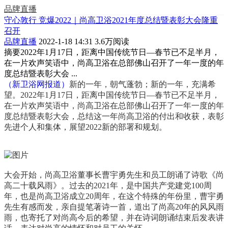
品牌直播
守心敦行 竞爆2022｜尚高卫浴2021年度总结暨表彰大会隆重
召开
品牌直播
2022-1-18 14:31
3.6万阅读
摘要
2022年1月17日，距离中国传统节日—春节已不足半月，
在一片欢声笑语中，尚高卫浴在总部佛山召开了一年一度的年
度总结暨表彰大会 ...
（新卫浴网报道）
新的一年，朝气蓬勃；
新的一年，充满希
望。
2022年1月17日，距离中国传统节日—春节已不足半月，
在一片欢声笑语中，
尚高卫浴在总部佛山召开了一年一度的年
度总结暨表彰大会，总结这一年尚高卫浴的付出和收获，表彰
先进个人和集体，展望2022新的部署和规划。
大会开始，尚高卫浴董事长曹宇勇先生和员工朗诵了诗歌《尚
高二十载风雨》。过去的2021年，是中国共产党建党100周
年，也是尚高卫浴成立20周年，在这个特殊的年份里，曹宇勇
先生有感而发，亲自提笔著诗一首，道出了尚高20年的风风雨
雨，也寄托了对尚高今后的希望，并在诗词朗诵结束后发表讲