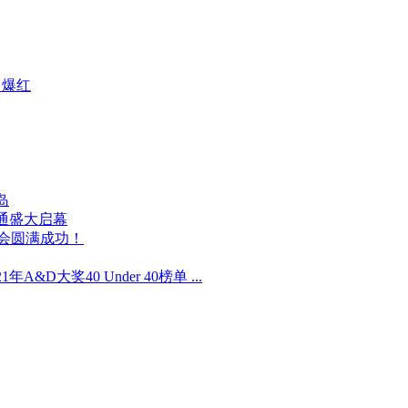
即爆红
岛
通盛大启幕
布会圆满成功！
1年A&D大奖40 Under 40榜单 ...