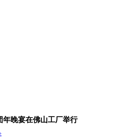
春团年晚宴在佛山工厂举行
论