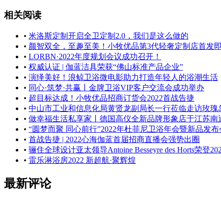
相关阅读
•
米洛斯定制开启全卫定制2.0，我们是这么做的
•
颜智双全，至趣至美！小牧优品第3代轻奢定制店首发
•
LORBN·2022年度规划会议成功召开！
•
权威认证 | 伽蓝洁具荣获“佛山标准产品企业”
•
演绎美好！浪鲸卫浴微电影助力打造年轻人的浴潮生活
•
同心·筑梦·共赢丨金牌卫浴VIP客户交流会成功举办
•
超目标达成！小牧优品招商订货会2022首战告捷
•
中山市工业和信息化局黄贤龙副局长一行莅临走访玫瑰
•
做幸福生活私享家丨德国高仪全新品牌形象店于江苏南
•
“圆梦而聚 同心前行”2022年杜菲尼卫浴年会暨新品发
•
首战告捷 | 2022心海伽蓝首届招商直播会强势出圈
•
骊住全球设计亚太领导Antoine Besseyre des Horts荣登202
•
雷乐淋浴房2022 新超航·聚辉煌
最新评论