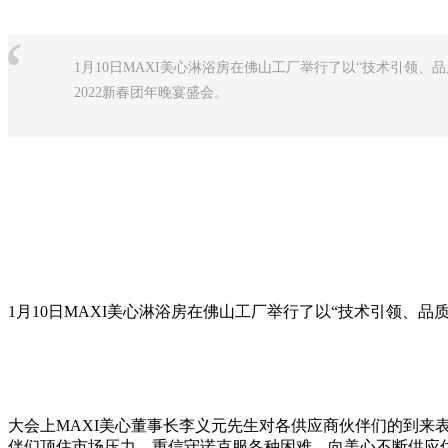
“
1月10日MAXI美心淋浴房在佛山工厂举行了以“技术引领
2022新春团年晚宴盛会。
1月10日MAXI美心淋浴房在佛山工厂举行了以“技术引领、品
大会上MAXI美心董事长李义元先生对各供应商伙伴们的到来
伴们顶住市场压力，重信守诺克服各种困难，向美心不断供应