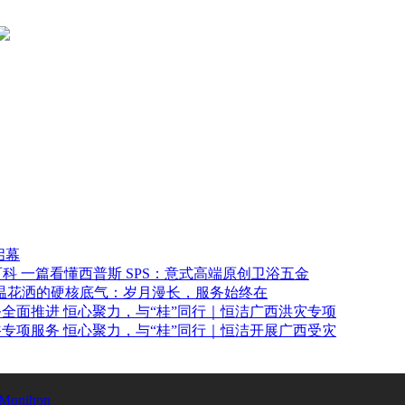
启幕
一篇看懂西普斯 SPS：意式高端原创卫浴五金
温花洒的硬核底气：岁月漫长，服务始终在
恒心聚力，与“桂”同行｜恒洁广西洪灾专项
恒心聚力，与“桂”同行｜恒洁开展广西受灾
Monihon