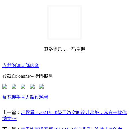
卫浴资讯，一码掌握
点我阅读全部内容
转载自: online生活情报局
鲜花
握手
雷人
路过
鸡蛋
上一篇：
赶紧看！2021年顶级卫浴空间设计趋势，总有一款你
满意~~