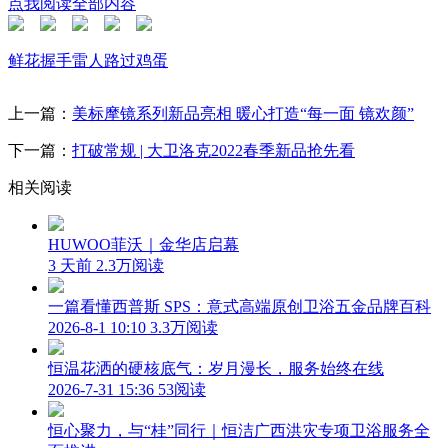
点我阅读全部内容
鲜花
握手
雷人
路过
鸡蛋
上一篇：
美标摩镜系列新品亮相 暖心打造“每一面 镜欢颜”
下一篇：
打破常规 | 大卫洛克2022春季新品抢先看
相关阅读
HUWOO菲沃｜金华店启幕
3 天前
2.3万阅读
一篇看懂西普斯 SPS：意式高端原创卫浴五金品牌百科
2026-8-1 10:10
3.3万阅读
恒温花洒的硬核底气：岁月漫长，服务始终在线
2026-7-31 15:36
53阅读
恒心聚力，与“桂”同行｜恒洁广西洪灾专项卫浴服务全