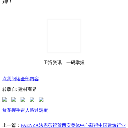
到!！
卫浴资讯，一码掌握
点我阅读全部内容
转载自: 建材商界
鲜花
握手
雷人
路过
鸡蛋
上一篇：
FAENZA法恩莎祝贺西安奥体中心获得中国建筑行业