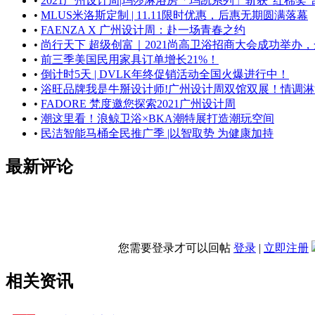
•
2021广州设计周|玛莎淋浴房「玛凯系列」斩获“红棉奖
•
MLUS米洛斯定制 | 11.11限时优惠，后惠无期圆满落幕
•
FAENZA X 广州设计周：赴一场青春之约
•
尚行天下 超级创富｜2021尚高卫浴招商大会成功举办
•
前三季美国民用家具订单增长21%！
•
倒计时5天 | DVLK年终促销活动全国火爆进行中！
•
浴旺品牌我是牛掰设计师!广州设计周双馆双展！情调
•
FADORE 梵度邀您探索2021广州设计周
•
潮这里看！浪鲸卫浴×BKA潮特展打造潮玩空间
•
民洁智能马桶全民推广季 |以智取势 为健康加持
最新评论
您需要登录才可以回帖
登录
|
立即注册
相关资讯