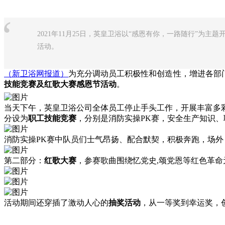
“
2021年11月25日，英皇卫浴以“感恩有你，一路随行”为主
活动。
（新卫浴网报道）
为充分调动员工积极性和创造性，增进各部门
技能竞赛及红歌大赛感恩节活动
。
当天下午，英皇卫浴公司全体员工停止手头工作，开展丰富多
分设为
职工技能竞赛
，分别是消防实操PK赛，安全生产知识
消防实操PK赛中队员们士气昂扬、配合默契，积极奔跑，场
第二部分：
红歌大赛
，参赛歌曲围绕忆党史,颂党恩等红色革
活动期间还穿插了激动人心的
抽奖活动
，从一等奖到幸运奖，