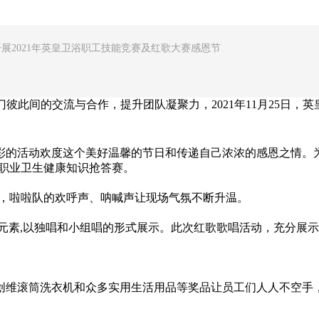
题开展2021年英皇卫浴职工技能竞赛及红歌大赛感恩节
彼此间的交流与合作，提升团队凝聚力，2021年11月25日，英
彩的活动欢度这个美好温馨的节日和传递自己浓浓的感恩之情。
、职业卫生健康知识抢答赛。
外，啦啦队的欢呼声、呐喊声让现场气氛不断升温。
命元素,以独唱和小组唱的形式展示。此次红歌歌唱活动，充分展
创维滚筒洗衣机和众多实用生活用品等奖品让员工们人人不空手