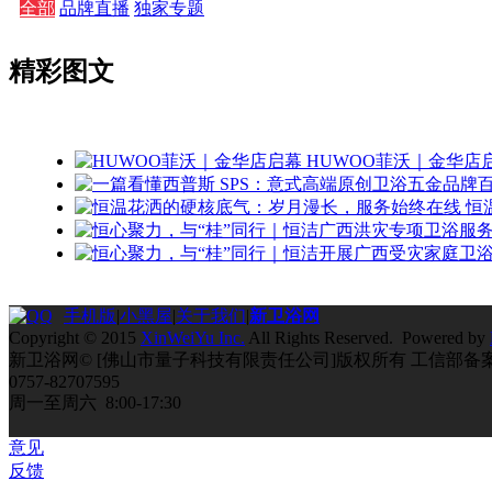
全部
品牌直播
独家专题
精彩图文
HUWOO菲沃｜金华店
恒
手机版
|
小黑屋
|
关于我们
|
新卫浴网
Copyright © 2015
XinWeiYu Inc.
All Rights Reserved. Powered by
新卫浴网© [佛山市量子科技有限责任公司]版权所有 工信部备
0757-82707595
周一至周六 8:00-17:30
意见
反馈