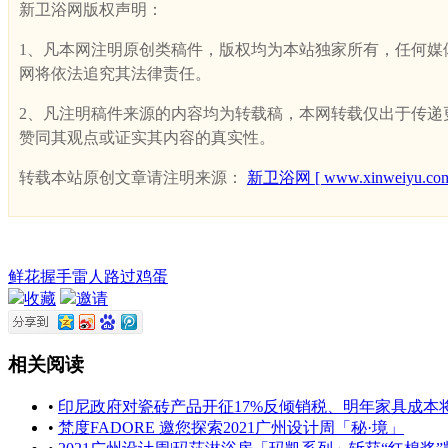
新卫浴网版权声明：
1、凡本网注明原创类稿件，版权均为本站独家所有，任何媒体、网
网将依法追究其法律责任。
2、凡注明稿件来源的内容均为转载稿，本网转载仅出于传递更多
赞同其观点或证实其内容的真实性。
转载本站原创文章请注明来源：
新卫浴网 [ www.xinweiyu.com
鲜花
握手
雷人
路过
鸡蛋
收藏
邀请
相关阅读
•
印尼政府对瓷砖产品开征17%反倾销税、明年家具成本将上涨1
•
梵度FADORE 邀您探索2021广州设计周「秘·境」