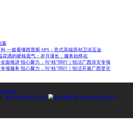
启幕
一篇看懂西普斯 SPS：意式高端原创卫浴五金
温花洒的硬核底气：岁月漫长，服务始终在
恒心聚力，与“桂”同行｜恒洁广西洪灾专项
恒心聚力，与“桂”同行｜恒洁开展广西受灾
Monihon
案:
粤ICP备18132471号
粤公网安备 44060402002136号