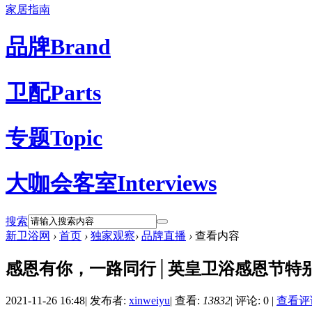
家居指南
品牌
Brand
卫配
Parts
专题
Topic
大咖会客室
Interviews
搜索
新卫浴网
›
首页
›
独家观察
›
品牌直播
›
查看内容
感恩有你，一路同行│英皇卫浴感恩节特
2021-11-26 16:48
|
发布者:
xinweiyu
|
查看:
13832
|
评论: 0
|
查看评