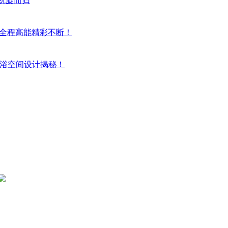
”凯旋而归
，全程高能精彩不断！
淋浴空间设计揭秘！