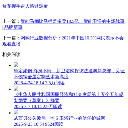
鲜花
握手
雷人
路过
鸡蛋
上一篇：
智能马桶比马桶盖多卖18.5亿：智能卫浴的中场战事
| 品牌新事
下一篇：
网购行业数据分析：2021年中国10.3%网民表示不会
观看直播
相关阅读
坚定如钢·终身不悔：新卫浴网探访法迪奥新总部，见证
不锈钢全屋定制艺术新高度
2026-4-24 18:14
3.5万阅读
《中华人民共和国国民经济和社会发展第十五个五年规
划纲要（草案）》摘要
2026-3-7 10:14
2.9万阅读
从西贝公关败局：照见卫浴行业的信任护城河
2025-9-23 10:54
9524阅读