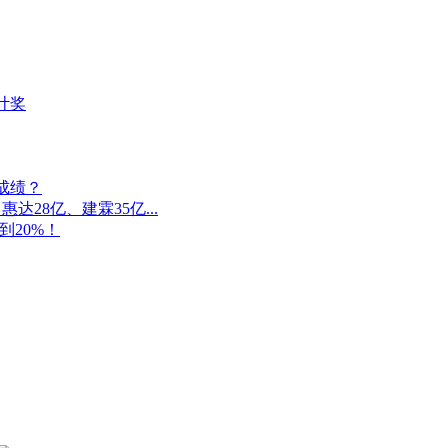
计奖
成绩？
28亿、建霖35亿...
20%！