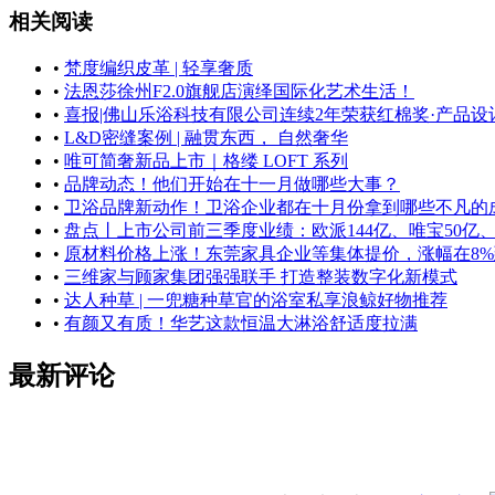
相关阅读
•
梵度编织皮革 | 轻享奢质
•
法恩莎徐州F2.0旗舰店演绎国际化艺术生活！
•
喜报|佛山乐浴科技有限公司连续2年荣获红棉奖·产品设
•
L&D密缝案例 | 融贯东西， 自然奢华
•
唯可简奢新品上市｜格缕 LOFT 系列
•
品牌动态！他们开始在十一月做哪些大事？
•
卫浴品牌新动作！卫浴企业都在十月份拿到哪些不凡的
•
盘点丨上市公司前三季度业绩：欧派144亿、唯宝50亿、惠达
•
原材料价格上涨！东莞家具企业等集体提价，涨幅在8%到
•
三维家与顾家集团强强联手 打造整装数字化新模式
•
达人种草 | 一兜糖种草官的浴室私享浪鲸好物推荐
•
有颜又有质！华艺这款恒温大淋浴舒适度拉满
最新评论