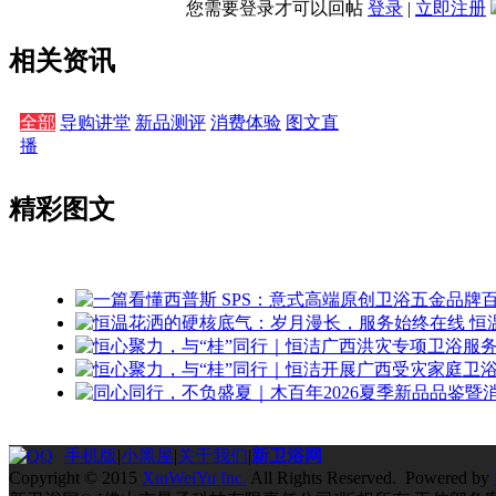
您需要登录才可以回帖
登录
|
立即注册
相关资讯
全部
导购讲堂
新品测评
消费体验
图文直
播
精彩图文
恒
手机版
|
小黑屋
|
关于我们
|
新卫浴网
Copyright © 2015
XinWeiYu Inc.
All Rights Reserved. Powered by