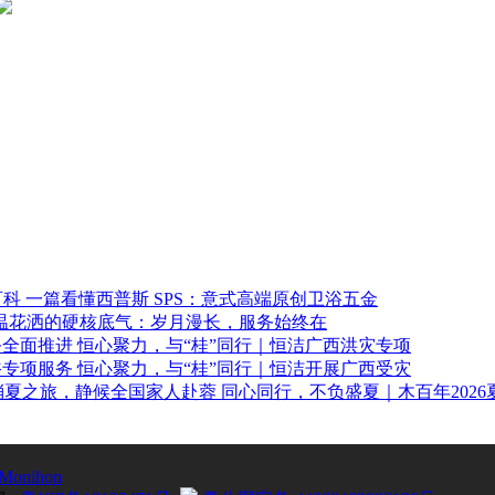
一篇看懂西普斯 SPS：意式高端原创卫浴五金
温花洒的硬核底气：岁月漫长，服务始终在
恒心聚力，与“桂”同行｜恒洁广西洪灾专项
恒心聚力，与“桂”同行｜恒洁开展广西受灾
同心同行，不负盛夏｜木百年2026
Monihon