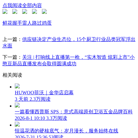
点我阅读全部内容
鲜花
握手
雷人
路过
鸡蛋
上一篇：
供应链决定产业生态位，15个厨卫行业品类冠军浮出
水面
下一篇：
关注 | 打响线上直播第一枪，“实木智造 炫彩上市”小
憨豆新品直播发布会取得圆满成功
相关阅读
HUWOO菲沃｜金华店启幕
3 天前
2.3万阅读
一篇看懂西普斯 SPS：意式高端原创卫浴五金品牌百科
2026-8-1 10:10
3.3万阅读
恒温花洒的硬核底气：岁月漫长，服务始终在线
2026-7-31 15:36
53阅读