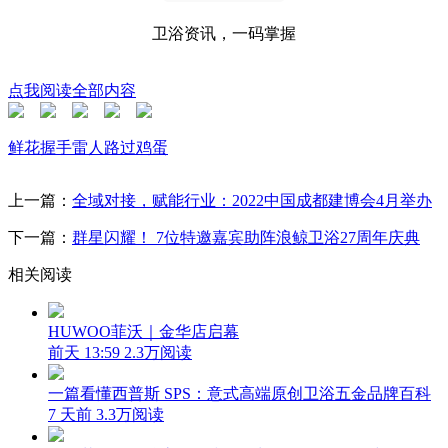
卫浴资讯，一码掌握
点我阅读全部内容
鲜花
握手
雷人
路过
鸡蛋
上一篇：
全域对接，赋能行业：2022中国成都建博会4月举办
下一篇：
群星闪耀！ 7位特邀嘉宾助阵浪鲸卫浴27周年庆典
相关阅读
HUWOO菲沃｜金华店启幕
前天 13:59
2.3万阅读
一篇看懂西普斯 SPS：意式高端原创卫浴五金品牌百科
7 天前
3.3万阅读