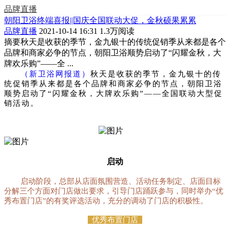
品牌直播
朝阳卫浴终端喜报||国庆全国联动大促，金秋硕果累累
品牌直播
2021-10-14 16:31
1.3万阅读
摘要
秋天是收获的季节，金九银十的传统促销季从来都是各个
品牌和商家必争的节点，朝阳卫浴顺势启动了“闪耀金秋，大
牌欢乐购”——全 ...
（新卫浴网报道）
秋天是收获的季节，金九银十的传
统促销季从来都是各个品牌和商家
必争的节点，朝阳卫浴
顺势启动了“闪耀金秋，大牌欢乐购
”
——全国联动大型促
销活动
。
启动
启动阶段，总部
从店面氛围营造、活动任务制定、店面目标
分解三个方面对门店做出要求，引导门店踊跃参与，同时
举办“优
秀布置门店”
的有奖评选活动，充分的
调动了门店的积极性。
优秀布置门店