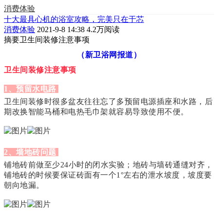
消费体验
十大最具心机的浴室攻略，完美只在于芯
消费体验
2021-9-8 14:38
4.2万阅读
摘要
卫生间装修注意事项
（新卫浴网报道）
卫生间装修注意事项
1、预留水电路
卫生间装修时很多盆友往往忘了多预留电源插座和水路，后
期改换智能马桶和电热毛巾架就容易导致使用不便。
2、墙地砖问题
铺地砖前做至少24小时的闭水实验；地砖与墙砖通缝对齐，
铺地砖的时候要保证砖面有一个1°左右的泄水坡度，坡度要
朝向地漏。