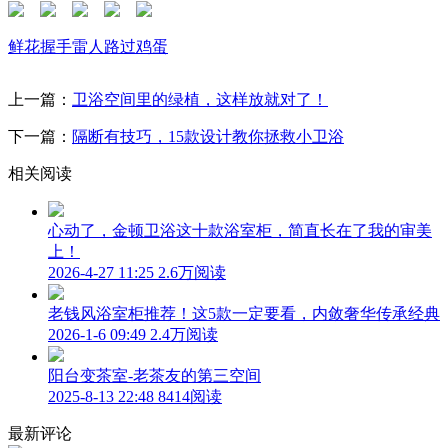
鲜花
握手
雷人
路过
鸡蛋
上一篇：
卫浴空间里的绿植，这样放就对了！
下一篇：
隔断有技巧，15款设计教你拯救小卫浴
相关阅读
心动了，金顿卫浴这十款浴室柜，简直长在了我的审美
上！
2026-4-27 11:25
2.6万阅读
老钱风浴室柜推荐！这5款一定要看，内敛奢华传承经典
2026-1-6 09:49
2.4万阅读
阳台变茶室-老茶友的第三空间
2025-8-13 22:48
8414阅读
最新评论