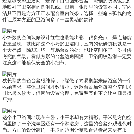
还是狭长型卫浴间，选择了白色圆形台盆，流畅的线条也完好
地映衬了卫浴柜的圆润弧线。跟第一张图里的设置不同，室内
洁具不再是方方正正以配合室内线条，选择一些略带弧线的物
件让原本方正的卫浴间多了一丝灵动的韵律。
小坪数的空间装修设计往往也最能出彩，很多亮点、爆点都能
密集呈现。就比如这个小巧的卫浴间，室内的瓷砖拼接就是一
个大亮点。除却这些，简易台盆的处理也让空间多了一份可供
考究的气韵。看似方形的台盆边角圆润，卫浴间较湿滑一定要
注意这种能确保安全的小细节。
狭长型的白色台盆很纯粹，下端做了简易搁架来做浴室的一个
收纳需求。整体卫浴间坪数很小，这款台盆虽然跟整个空间尺
寸比起来较大，但因为设置合理，色调明亮也不会让空间显得
压抑。
这个小卫浴间出现在主卧，小平米却有大精彩。平米见方的空
间里除了一个洗漱区还有一个淋浴房，这里的台盆外观现代时
尚。方正的设计简约，丰厚的边围让整款台盆看起来更有质