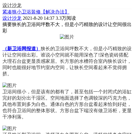
设计沙龙
紧凑狭小卫浴装修【解决办法】
设计沙龙
2021-8-20 14:37
3.3万阅读
摘要
狭长的卫浴间坪数不大，但是小巧精致的设计让空间很出
彩
（新卫浴网报道）
狭长的卫浴间坪数不大，但是小巧精致的设
计让空间很出彩。谁说小空间就不能用深色了!深色瓷砖搭配
大理石台盆更显质感家居。长方形的水槽符合室内狭长设计，
同时也能很好地节约室内空间，让狭长空间看起来不觉得拥
挤。
卫浴间很小，但是该有的都有了，甚至包括一个封闭式的浴缸
完好的划分出干湿区。空间地面选择了色调较深的巧克力色，
其他布置则多为白色。通体白色的方形台盆看起来恰到好处，
也符合卫浴间的整体形状。方形台盆下端没有做卫浴柜，更显
干净利落。