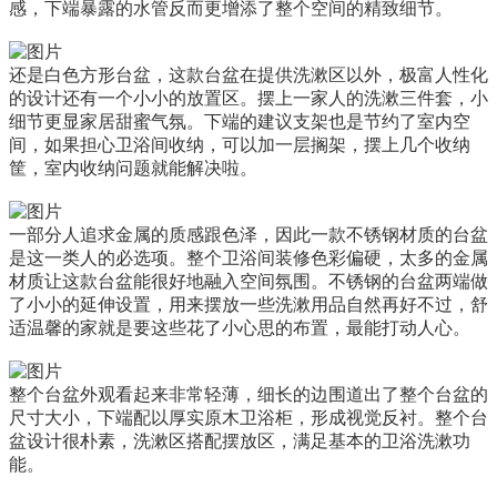
感，下端暴露的水管反而更增添了整个空间的精致细节。
还是白色方形台盆，这款台盆在提供洗漱区以外，极富人性化
的设计还有一个小小的放置区。摆上一家人的洗漱三件套，小
细节更显家居甜蜜气氛。下端的建议支架也是节约了室内空
间，如果担心卫浴间收纳，可以加一层搁架，摆上几个收纳
筐，室内收纳问题就能解决啦。
一部分人追求金属的质感跟色泽，因此一款不锈钢材质的台盆
是这一类人的必选项。整个卫浴间装修色彩偏硬，太多的金属
材质让这款台盆能很好地融入空间氛围。不锈钢的台盆两端做
了小小的延伸设置，用来摆放一些洗漱用品自然再好不过，舒
适温馨的家就是要这些花了小心思的布置，最能打动人心。
整个台盆外观看起来非常轻薄，细长的边围道出了整个台盆的
尺寸大小，下端配以厚实原木卫浴柜，形成视觉反衬。整个台
盆设计很朴素，洗漱区搭配摆放区，满足基本的卫浴洗漱功
能。