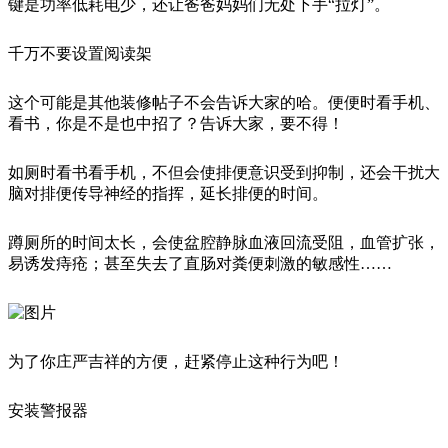
键是功率低耗电少，还让爸爸妈妈们无处下手“拉灯”。
千万不要设置阅读架
这个可能是其他装修帖子不会告诉大家的哈。便便时看手机、
看书，你是不是也中招了？告诉大家，要不得！
如厕时看书看手机，不但会使排便意识受到抑制，还会干扰大
脑对排便传导神经的指挥，延长排便的时间。
蹲厕所的时间太长，会使盆腔静脉血液回流受阻，血管扩张，
易诱发痔疮；甚至失去了直肠对粪便刺激的敏感性……
为了你庄严吉祥的方便，赶紧停止这种行为吧！
安装警报器