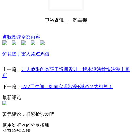
卫浴资讯，一码掌握
点我阅读全部内容
鲜花
握手
雷人
路过
鸡蛋
上一篇：
让人傻眼的奇葩卫浴间设计，根本没法愉快洗澡上厕
所
下一篇：
5M2卫生间，如何实现泡澡+淋浴？太机智了
最新评论
暂无评论，赶紧抢沙发吧
使用浏览器的分享按钮
分享给好友哦