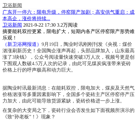
卫浴新闻
广东开一停六：限电升级，停窑限产加剧；高安供气重启：成
本高企，涨价将持续...
卫浴新闻
2021-9-22 17:30
3.2万阅读
摘要
能耗双控更紧，限电扩大，短期内各产区停窑限产形势难
乐观！
（新卫浴网报道）
9月19日，陶业时讯刚刚刊发《央视：煤价
汹涨刷新历史！全国陶企涨声再起，头部品牌加入，山东最高
涨了3块钱》，公众号阅读量快速突破3万人次，视频号更是创
下围观人数破4.5万人次的记录，由此可见煤炭疯涨带来瓷砖
价格上行的呼声极高和动力巨大。
据陶业时讯最新消息：在能耗双控，限电加大，煤炭及天然气
价格汹涨等多重因素影响下，全国多个瓷砖主产区停窑停产压
力加大，由此可能导致货源紧缺，瓷砖价格进一步上涨。
在复杂的大变局之下，瓷砖行业会否发生如下面视频所演示的
《致“孙老板”！》现象？