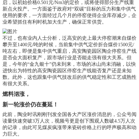
启，以初始价格0.501元/Nm3的定价，或将使得部分生产线重
新点火投产。一方面鉴于政府对“双碳”目标的压力和集中供气
使用的要求，一方面经过几个月的停窑使得企业库存减少，企
业希望抓住有利时机加大生产，确保正常供货。
不过，也有业内人士分析，泛高安的史上最大停窑潮来自煤价
攀升至1400元/吨的时候，当前集中供气定价折合煤价1500元/
吨左右，即便是集中供气重启，高安陶瓷园区陶企停窑生产线
是否会大面积复产，跟市场行业是否能走强有很大关系。但
是，今年的“金九银十”仍未到来，市场的冰山尚未消融，以快
进快出为特性的高安陶瓷园区停窑生产线能否复产还是未知
数。此外，这也跟集中供气技改后的供气稳定性和工艺成熟性
有很大关系。
燃料汹涨，
新一轮涨价仍在蔓延！
此前，陶业时讯刚刚刊发全国各大产区涨价消息的，公众号阅
读量快速突破3万人次，视频号更是创下围观人数破4.5万人次
的记录，由此可见煤炭疯涨带来瓷砖价格上行的呼声极高和动
力巨大。