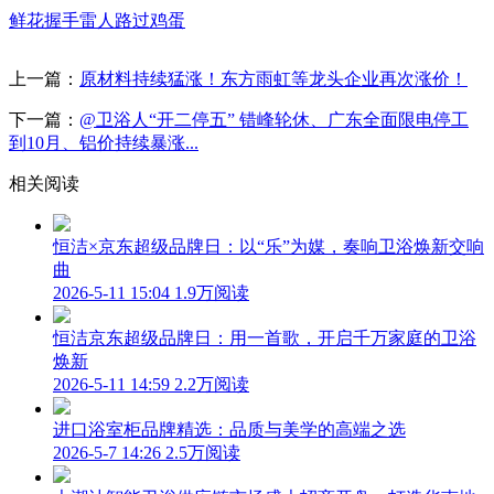
鲜花
握手
雷人
路过
鸡蛋
上一篇：
原材料持续猛涨！东方雨虹等龙头企业再次涨价！
下一篇：
@卫浴人“开二停五” 错峰轮休、广东全面限电停工
到10月、铝价持续暴涨...
相关阅读
恒洁×京东超级品牌日：以“乐”为媒，奏响卫浴焕新交响
曲
2026-5-11 15:04
1.9万阅读
恒洁京东超级品牌日：用一首歌，开启千万家庭的卫浴
焕新
2026-5-11 14:59
2.2万阅读
进口浴室柜品牌精选：品质与美学的高端之选
2026-5-7 14:26
2.5万阅读