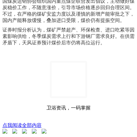
国煤炭运销协会组织国内重点煤企联合发出倡议，主动做好煤
炭稳价工作，不随意涨价，引导市场价格逐步回归合理区间。
不过，在严格的煤矿安监力度以及谨慎的新增产能审批之下，
国内产能释放缓慢，叠加进口受限，煤价仍有提振空间。
证券时报分析认为，煤矿严禁超产、环保检查、进口吃紧等因
素影响供给，冬季煤炭需求上行和下游钢厂需求良好。在供需
矛盾下，天风证券预计煤价后市仍将高位运行。
卫浴资讯，一码掌握
点我阅读全部内容