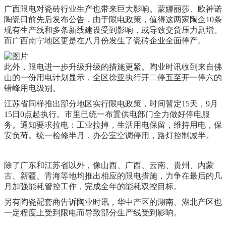
广西限电对瓷砖行业生产也带来巨大影响。蒙娜丽莎、欧神诺
陶瓷日前先后发布公告，由于限电政策，值得这两家陶企10条
现有生产线和多条新线建设受到影响，或导致交货压力剧增。
而广西南宁地区更是在八月份发生了瓷砖企业全面停产。
此外，限电进一步升级升级的措施更紧。陶业时讯收到来自佛
山的一份用电计划显示，全区徐亚执行开二停五至开一停六的
错峰用电级别。
江苏省同样推出部分地区实行限电政策，时间暂定15天，9月
15日0点起执行。市里已统一布置供电部门全力做好停电服
务。通知要求拉电：工业拉掉，生活用电保留，维持用电，保
安负荷。统一检修半月，办公室空调停用，路灯控制减半。
除了广东和江苏省以外，像山西、广西、云南、贵州、内蒙
古、新疆、青海等地均推出相应的限电措施，力争在最后的几
月加强能耗管控工作，完成全年的能耗双控目标。
另有陶瓷配套商告诉陶业时讯，华中产区的湖南、湖北产区也
一定程度上受到限电而导致部分生产线受到影响。