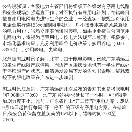
公告说强调，各级电力主管部门将组织工作组对有序用电线路
和企业现场加强巡查工作，对不执行有序用电计划，在错峰日
擅自使用电网电力进行生产的企业，一经查实，按规定对该用
电企业实行连续3天强制限电处理；对不按要求实施紧急避峰
的电力用户，当场立即实施短时停电，如果企业擅自合闸使用
电网电力，将视为违章用电，按电力法规严加处理。积极参与
市场化需求响应，充分利用峰谷电价政策，多用谷电（0:00-
8:00时），少用峰电、尖峰电。
此外据陶业时讯了解，此前，由于限电影响，已致广东清远近
30条生产线限产或停窑，周边产区肇庆等地也有一半生产线处
于停窑限产的状态。而清远发改局下发的告知书说明，能耗双
控下的限电政策在广东进一步加剧。
陶业时讯注意到，广东清远的此次发布的告知书更是将限电时
间7:00推迟了8:00，比广东省的要求延长了一小时，可谓限电
加剧力度不小。此前，广东省推出“开二停五”用电方案，即从
9月16日起执行每周“开二停五”的五级有序用电方案。在错峰
日,保安负荷保留在总负荷的15%以下，错峰时间:7:00至
23:00。