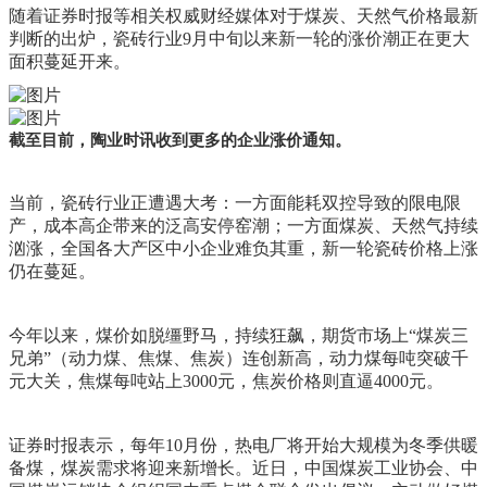
随着证券时报等相关权威财经媒体对于煤炭、天然气价格最新
判断的出炉，瓷砖行业9月中旬以来新一轮的涨价潮正在更大
面积蔓延开来。
截至目前，陶业时讯收到更多的企业涨价通知。
当前，瓷砖行业正遭遇大考：一方面能耗双控导致的限电限
产，成本高企带来的泛高安停窑潮；一方面煤炭、天然气持续
汹涨，全国各大产区中小企业难负其重，新一轮瓷砖价格上涨
仍在蔓延。
今年以来，煤价如脱缰野马，持续狂飙，期货市场上“煤炭三
兄弟”（动力煤、焦煤、焦炭）连创新高，动力煤每吨突破千
元大关，焦煤每吨站上3000元，焦炭价格则直逼4000元。
证券时报表示，每年10月份，热电厂将开始大规模为冬季供暖
备煤，煤炭需求将迎来新增长。近日，中国煤炭工业协会、中