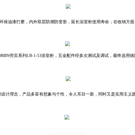
七层环保油漆打磨，内外双层防潮防变形，延长浴室柜使用寿命；
在收纳方面
ORBN劳宾系列LB-1-53
浴室柜
，
五金配件
经多次测试及调试，最终选用
德
格和设计理念，产品多富有想象与个性，令人耳目一新，同时又是实用主义