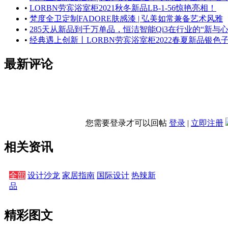
•
LORBN劳宾浴室柜2021秋冬新品LB-1-56惊艳亮相！
•
梵度全卫定制FADORE肤感漆 | 弘美如常兼备艺术风雅
•
285天从新品到千万单品，恒洁智能Qi3在行业的“新与心
•
经典遇上创新丨LORBN劳宾浴室柜2022春夏新品银色
最新评论
您需要登录才可以回帖
登录
|
立即注册
相关资讯
全部
设计沙龙
家居指南
国际设计
热辣新
品
精彩图文