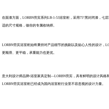
在面漆方面，
LORBN劳宾系列LB-1-53
浴室柜
，
采用
75°黑封闭漆，
适的尺寸规格，做你的专属收纳师。
LORBN劳宾浴室柜始终秉持对产品
细节的挑剔以及贴心人性的设计，
L
更顺滑
、
更平稳
，
承重能力也更优
。
意大利设计师品牌•浴室家具定制—LORBN劳宾，具有鲜明的设计风
LORBN劳宾
浴室柜
已经成为国内浴室柜
行业
里不容忽视的设计力量。