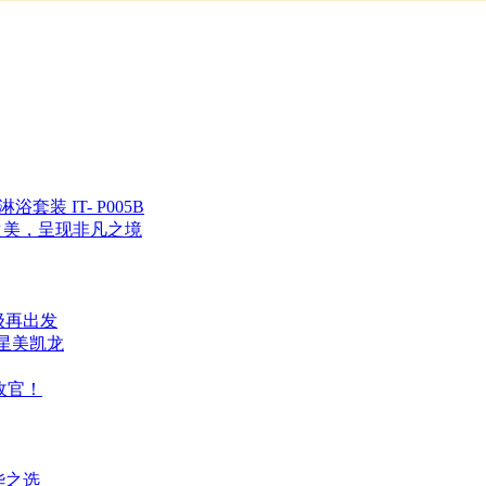
 IT- P005B
然之美，呈现非凡之境
级再出发
红星美凯龙
收官！
华之选