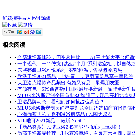
鲜花
握手
雷人
路过
鸡蛋
收藏
邀请
相关阅读
•
全新淋浴新体验，四季常推款——AT三功能大平台舒适淋浴套装
•
一半现代，一半传统 | 惠达“半月”系列浴室柜，以自
•
东鹏整装卫浴雅悦系列 | 智能恒温，告别忽冷忽热
•
欧派卫浴2021新品 | 「拾·青」，豆蔻青韵尽享一室风雅
•
大卫洛克爆款产品频出|有颜又有品！刷爆朋友圈！
•
有颜有色，SPS西普斯中国区展厅换新颜，品牌焕新升
•
MLUS米洛斯定制全国首批8.0旗舰店，现已亮相北京
•
卫浴品牌动态！看他们如何抢占位高位？
•
MLUS米洛斯定制 x 红星美凯龙全国严选招商直播圆满
•
心海伽蓝「沁」系列淋浴房新品 | 以圆为起点
•
VIK唯可2021新品 | “诺斯 North”
•
【新品奖赏】民洁卫浴Z45智能马桶系列上线啦！
•
尚高卫浴新品推荐 | 凡尔赛浴室柜，专属艺术空间，奢