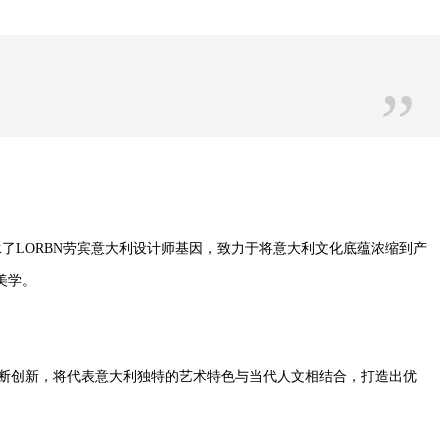
”
承了
LORBN
劳宾
意大利设计师基因
，致力于将意大利文化底蕴
浓缩到产
美学。
断创新，将代表意大利独特的艺术特色与当代人文相结合，打造出优