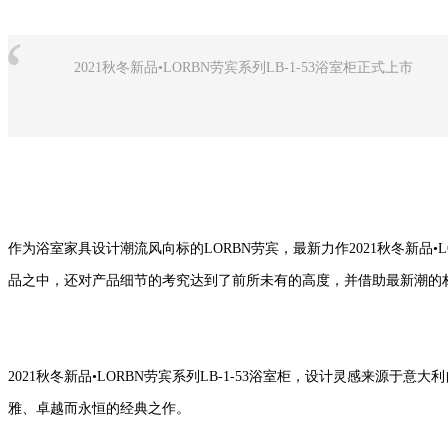
“
2021秋冬新品•LORBN劳宾系列LB-1-53浴室柜正式上市
作为浴室家具设计潮流风向标的LORBN劳宾，
最新力作
2021秋冬新品•L
品之中，
还对产品细节的考究
达到了前所未有的高度，
并借助最新潮的
2021秋冬新品•LORBN劳宾系列LB-1-53
浴室柜
，设计灵感来源于意大利
雅、卓越而永恒的经典之作。