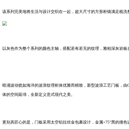
该
系列完美地将生活与设计交织在一起，超大尺寸的方形柜镜满足梳洗
以灰色作为整个系列的颜色主轴，搭配若有若无的纹理，雅柏深灰岩板
暗涌波动犹如海洋的波浪纹理柜体优雅而精致，新型波浪工艺门板，由C
体的空间延绵，全新定义意式现代之美。
更别具匠心的是，门板采用太空铝拉丝金包裹设计，金属
+75°黑的