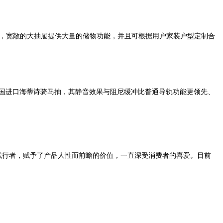
，
宽敞的大抽屉提供大量的储物功能
，并且可根据用户家装户型定制合
国进口海蒂诗骑马抽，其静音效果与阻尼缓冲
比普通导轨
功能
更
领先
、
践行者，赋予了产品人性而前瞻的价值
，一直深受消费者的喜爱。
目前