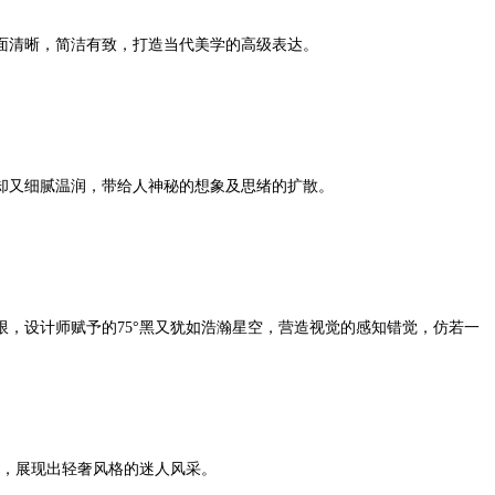
面清晰，简洁有致，
打造当代美学的高级表达
。
却又细腻温润，带给人神秘的想象及思绪的扩散。
限，设计师赋予的7
5
°黑又犹如浩瀚星空，营造视觉的感知错觉，仿若一
在，展现出轻奢风格的迷人风采。