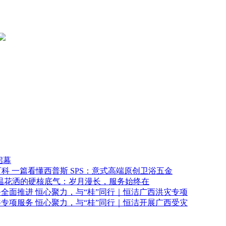
启幕
一篇看懂西普斯 SPS：意式高端原创卫浴五金
温花洒的硬核底气：岁月漫长，服务始终在
恒心聚力，与“桂”同行｜恒洁广西洪灾专项
恒心聚力，与“桂”同行｜恒洁开展广西受灾