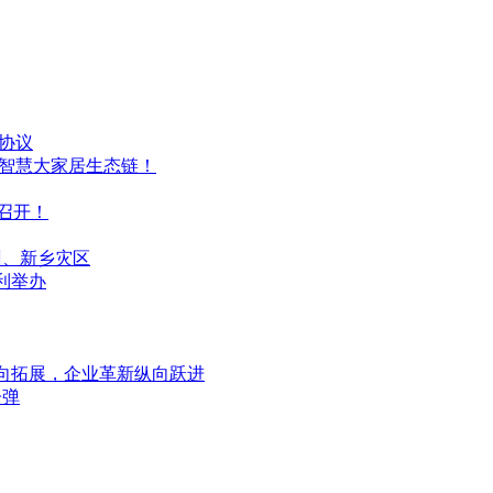
协议
造智慧大家居生态链！
重召开！
州、新乡灾区
利举办
向拓展，企业革新纵向跃进
子弹