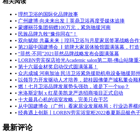
相关阅读
•
理想卫浴的国际化品牌故事
•
广州建博·向未来出发丨英鼎卫浴再度受媒体追捧
•
蒙娜丽莎集团捐赠100万元，紧急驰援河南
•
民族品牌九牧“豫你同在”！
•
双向赋能 共赢未来｜瑝玛卫浴与月星家居签署战略合作
•
第23届中国建博会 ▏箭牌大家居体验馆圆满落幕，打
•
“菲然·不同”2021菲然品牌战略发布会圆满落幕
•
LORBN劳宾探店拾光Academic salon第二期-佛山站隆
•
第十六届金材奖启动仪式圆满落幕！
•
众志成城 河南加油 民洁卫浴紧急援助机电设备驰援郑
•
以领导力开发驱动人才培养，碧桂园佛肇产城私董会顺
•
燃！七月卫浴品牌发展势头强劲，谁是下一个top？
•
米洛斯定制 x 红星美凯龙严选招商项目正式启动
•
十大最具心机的浴室攻略，完美只在于芯
•
从中国建博会（广州）看家居业发展格局：行业边界横
•
经典遇上创新丨LORBN劳宾浴室柜2022春夏新品银色
最新评论