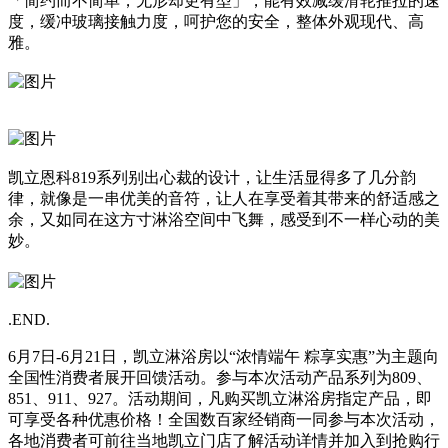
「简约而不简单，无形却更有型」，能有效减缓滑轮推拉的速
度，缓冲玻璃接触力度，呵护您的安全，整体外观现代、高
雅。
凯立恩科819系列别出心裁的设计，让生活显得多了几分韵
律，就像是一串优美的音符，让人在享受着其带来的舒适感之
余，又如同在这方寸淋浴空间中飞舞，感受到不一样心动的美
妙。
.END.
6月7日-6月21日，凯立淋浴房以“浓情端午 粽享实惠”为主题向
全国性消费者展开回馈活动。参与本次活动产品系列为809、
851、911、927。活动期间，凡购买凯立淋浴房指定产品，即
可享受各种优惠价格！全国数百家经销商一同参与本次活动，
各地消费者可前往当地凯立门店了解活动详情并加入到抢购行