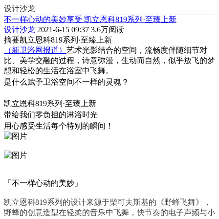
设计沙龙
不一样心动的美妙享受 凯立恩科819系列·至臻上新
设计沙龙
2021-6-15 09:37
3.6万阅读
摘要
凯立恩科819系列·至臻上新
（新卫浴网报道）
艺术光影结合的空间，流畅度伴随细节对
比、美学交融的过程，诗意弥漫，生动而自然，似乎放飞的梦
想和轻松的生活在浴室中飞舞。
是什么赋予卫浴空间不一样的灵魂？
凯立恩科819系列·至臻上新
带给我们零负担的淋浴时光
用心感受生活每个特别的瞬间！
「不一样心动的美妙」
凯立恩科819系列的设计来源于柴可夫斯基的《野蜂飞舞》，
野蜂的创意造型在轻柔的音乐中飞舞，快节奏的电子声频与小