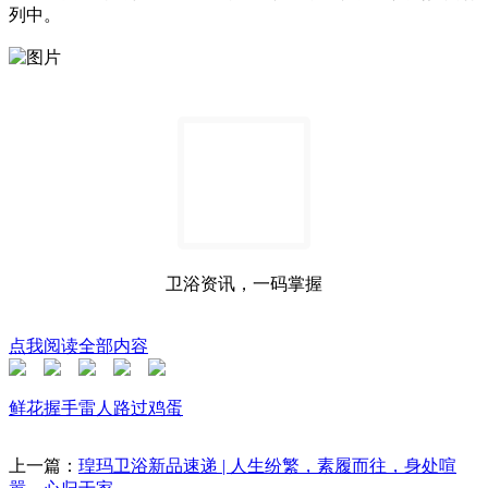
列中。
卫浴资讯，一码掌握
点我阅读全部内容
鲜花
握手
雷人
路过
鸡蛋
上一篇：
瑝玛卫浴新品速递 | 人生纷繁，素履而往，身处喧