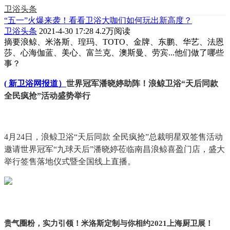
卫浴头条
“五一”火爆来袭！看看卫浴大咖们如何玩出新高度？
卫浴头条
2021-4-30 17:28
4.2万阅读
摘要
浪鲸、米洛斯、瑝玛、TOTO、金牌、东鹏、华艺、法恩
莎、心海伽蓝、美心、富兰克、澳斯曼、劳宾...他们做了哪些
事？
( 新卫浴网报道）
世界冠军潘晓婷助阵！浪鲸卫浴“天后同款
全民疯抢”活动盛势举行
4月24日，浪鲸卫浴“天后同款 全民疯抢”总裁明星双签售活动
邀请世界冠军“九球天后”潘晓婷莅临南昌浪鲸喜盈门店，盛大
举行签售落地仪式暨全国线上直播。
贵气圈粉，实力引领！米洛斯定制与你相约2021上海厨卫展！