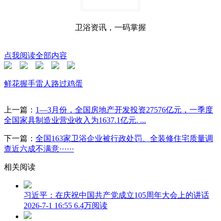
卫浴资讯，一码掌握
点我阅读全部内容
鲜花
握手
雷人
路过
鸡蛋
上一篇：
1—3月份，全国房地产开发投资27576亿元，一季度
全国家具制造业营业收入为1637.1亿元. ...
下一篇：
全国163家卫浴企业被行政处罚、全装修住宅质量调
查近六成不满意······
相关阅读
习近平：在庆祝中国共产党成立105周年大会上的讲话
2026-7-1 16:55
6.4万阅读