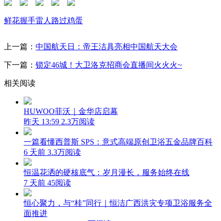
鲜花
握手
雷人
路过
鸡蛋
上一篇：
中国航天日：帝王洁具亮相中国航天大会
下一篇：
锁定46城！大卫洛克招商会直播间火火火~
相关阅读
HUWOO菲沃｜金华店启幕
昨天 13:59
2.3万阅读
一篇看懂西普斯 SPS：意式高端原创卫浴五金品牌百科
6 天前
3.3万阅读
恒温花洒的硬核底气：岁月漫长，服务始终在线
7 天前
45阅读
恒心聚力，与“桂”同行｜恒洁广西洪灾专项卫浴服务全
面推进