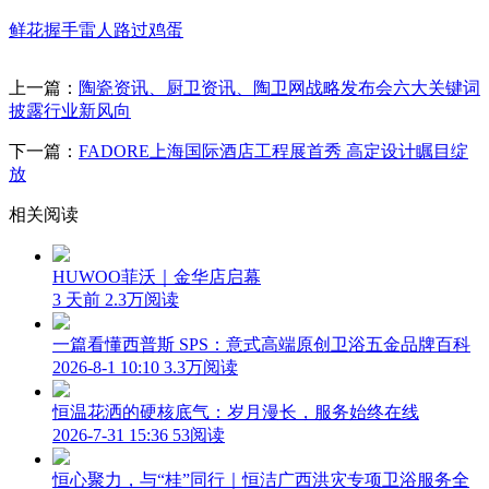
鲜花
握手
雷人
路过
鸡蛋
上一篇：
陶瓷资讯、厨卫资讯、陶卫网战略发布会六大关键词
披露行业新风向
下一篇：
FADORE上海国际酒店工程展首秀 高定设计瞩目绽
放
相关阅读
HUWOO菲沃｜金华店启幕
3 天前
2.3万阅读
一篇看懂西普斯 SPS：意式高端原创卫浴五金品牌百科
2026-8-1 10:10
3.3万阅读
恒温花洒的硬核底气：岁月漫长，服务始终在线
2026-7-31 15:36
53阅读
恒心聚力，与“桂”同行｜恒洁广西洪灾专项卫浴服务全