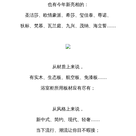
也有今年新亮相的：
圣洁莎、欧情豪派、希莎、玺佳泰、尊诺、
狄标、梵慕、瓦兰庭、九兴、茂纳、海立誓……
从材质上来说，
有实木、生态板、航空板、免漆板……
浴室柜所用板材应有尽有；
从风格上来说，
新中式、简约、现代、轻奢……
当下流行、潮流让你目不暇接；