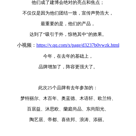
他们成了建博会绝对的亮点和焦点；
不仅仅是因为他们团结一致，宣传声势浩大，
最重要的是，他们的产品，
达到了“吸引于外，惊艳其中”的效果。
小视频：
https://v.qq.com/x/page/d3237b0vwzk.html
今年，在去年的基础上，
品牌增加了，阵容更强大了。
此次25个品牌有去年参加的：
梦特丽尔、木百年、奥蓝德、木语轩、欧兰特、
百居益、沐思欧、蘭庭尚品、东尚阳光、
陶艺居、帝都、喜依邦、浪涛、添丽。