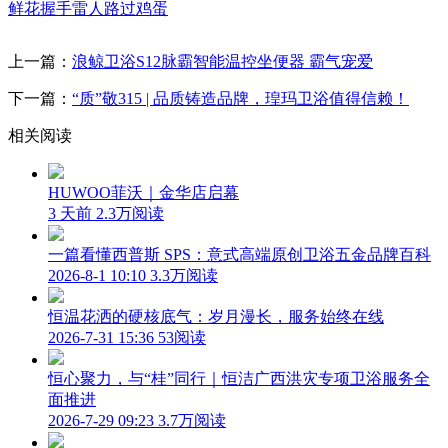
鲜花
握手
雷人
路过
鸡蛋
上一篇：
浪鲸卫浴S12脉霸智能温控坐便器 霸气宠爱
下一篇：
“质”敬315 | 品质铸造品牌，瑝玛卫浴值得信赖！
相关阅读
HUWOO菲沃｜金华店启幕
3 天前
2.3万阅读
一篇看懂西普斯 SPS：意式高端原创卫浴五金品牌百科
2026-8-1 10:10
3.3万阅读
恒温花洒的硬核底气：岁月漫长，服务始终在线
2026-7-31 15:36
53阅读
恒心聚力，与“桂”同行｜恒洁广西洪灾专项卫浴服务全
面推进
2026-7-29 09:23
3.7万阅读