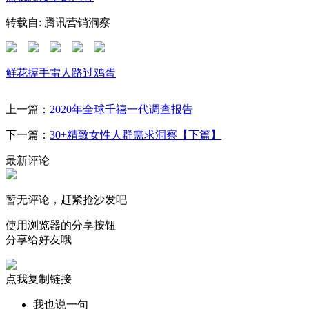
转载自: 腾讯营销洞察
鲜花
握手
雷人
路过
鸡蛋
上一篇：
2020年全球千禧一代调查报告
下一篇：
30+精致女性人群需求洞察【下篇】
最新评论
暂无评论，赶紧抢沙发吧
使用浏览器的分享按钮
分享给好友哦
点我复制链接
我也说一句