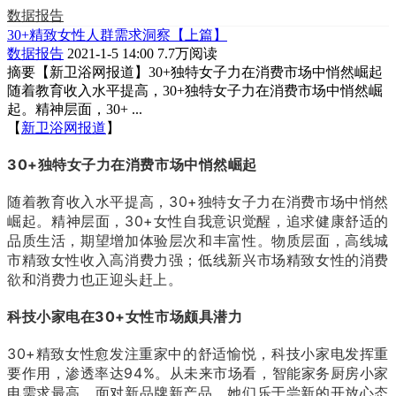
数据报告
30+精致女性人群需求洞察【上篇】
数据报告
2021-1-5 14:00
7.7万阅读
摘要
【新卫浴网报道】30+独特女子力在消费市场中悄然崛起
随着教育收入水平提高，30+独特女子力在消费市场中悄然崛
起。精神层面，30+ ...
【
新卫浴网报道
】
30+独特女子力在消费市场中悄然崛起
随着教育收入水平提高，30+独特女子力在消费市场中悄然
崛起。精神层面，30+女性自我意识觉醒，追求健康舒适的
品质生活，期望增加体验层次和丰富性。物质层面，高线城
市精致女性收入高消费力强；低线新兴市场精致女性的消费
欲和消费力也正迎头赶上。
科技小家电在30+女性市场颇具潜力
30+精致女性愈发注重家中的舒适愉悦，科技小家电发挥重
要作用，渗透率达94%。从未来市场看，智能家务厨房小家
电需求最高。面对新品牌新产品，她们乐于尝新的开放心态