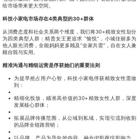
给市场带来更大空间。
科技小家电市场存在4类典型的30+群体
从消费态度和社会关系两个维度，我们将30+精致女性划分
为四类典型人群：精贵女王更追求 “愉悦”，小城佳丽多为
他人眼光消费，全能妈妈更多顾及“全家共需”，自在女人兼
顾自我与实用。
精准沟通与精细运营是俘获她们的重要法则
为提早抢占用户心智，科技小家电俘获精致女性需做
到：
精细化投放，瞄准高价值的30+精致女性人群，深度
发展核心群体；
拓展品牌传播范围，从公域到私域，实现引流到收割
的品牌全链路营销；
以品牌、产品为导向的内容，融合IP影视综影响力，