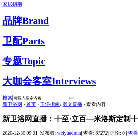
家居指南
品牌
Brand
卫配
Parts
专题
Topic
大咖会客室
Interviews
搜索
新卫浴网
›
首页
›
卫浴指南
›
图文直播
›
查看内容
新卫浴网直播：十至·立百—米洛斯定制十
2020-12-30 09:31
|
发布者:
weiyuadmin
|
查看:
67272
|
评论: 0
|
查看