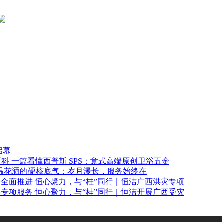
启幕
一篇看懂西普斯 SPS：意式高端原创卫浴五金
温花洒的硬核底气：岁月漫长，服务始终在
恒心聚力，与“桂”同行｜恒洁广西洪灾专项
恒心聚力，与“桂”同行｜恒洁开展广西受灾