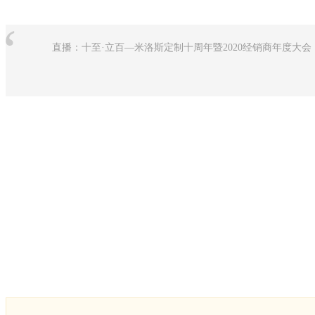
“
直播：十至·立百—米洛斯定制十周年暨2020经销商年度大