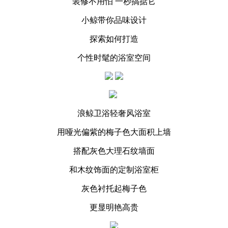
装修不用怕 一秒搞掂它
小鲸带你品味设计
探索如何打造
个性时髦的浴室空间
浪鲸卫浴轻奢风浴室
用哑光偏紫的梅子色大面积上墙
搭配灰色大理石纹墙面
和木纹饰面的定制浴室柜
灰色衬托起梅子色
更显明艳高贵