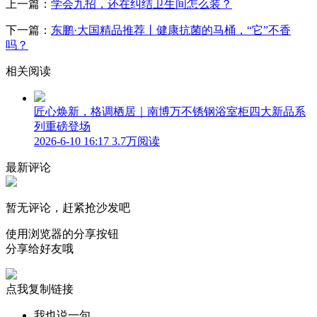
上一篇：
学会九招，还在纠结卫生间怎么装？
下一篇：
东鹏·大国精品推荐丨健康抗菌的马桶，“它”不香
吗？
相关阅读
匠心焕新，格调栖居｜南博万不锈钢浴室柜四大新品系
列重磅登场
2026-6-10 16:17
3.7万阅读
最新评论
暂无评论，赶紧抢沙发吧
使用浏览器的分享按钮
分享给好友哦
点我复制链接
我也说一句