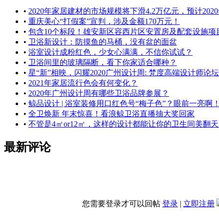
•
2020年家居建材的市场规模将下滑4.2万亿元，预计2020
•
重庆美心“打假案”宣判，涉及金额170万元！
•
包含10个标段！雄安新区容西片区安置房及配套设施项
•
卫浴新设计：防摸鱼的马桶，没有盆的面盆
•
浴室设计成粉红色，少女心满满，不信你试试？
•
卫浴间里的玻璃隔断，看下你家适合哪种？
•
星“新”相映，闪耀2020广州设计周: 梵度高端设计师论
•
2021年家居流行色会有何变化？
•
2020年广州设计周有哪些卫浴品牌参展？
•
鲸品设计 | 浴室装修用口红色号“梅子色”？眼前一亮啊
•
全卫焕新 年末惊喜！看浪鲸卫浴直播抽大奖回家
•
不管是4㎡or12㎡，这样的设计都能让你的卫生间美翻
最新评论
您需要登录才可以回帖
登录
|
立即注册