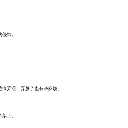
的侵蚀。
毛巾弄湿、弄脏了也有些麻烦。
巾架上。