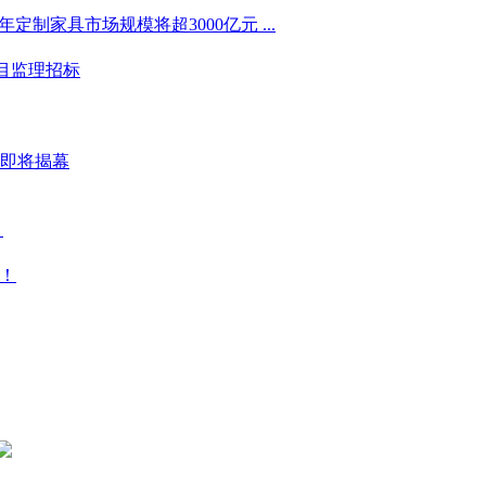
年定制家具市场规模将超3000亿元 ...
目监理招标
坛即将揭幕
！
天！