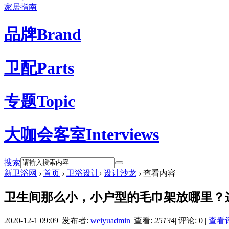
家居指南
品牌
Brand
卫配
Parts
专题
Topic
大咖会客室
Interviews
搜索
新卫浴网
›
首页
›
卫浴设计
›
设计沙龙
›
查看内容
卫生间那么小，小户型的毛巾架放哪里？
2020-12-1 09:09
|
发布者:
weiyuadmin
|
查看:
25134
|
评论: 0
|
查看