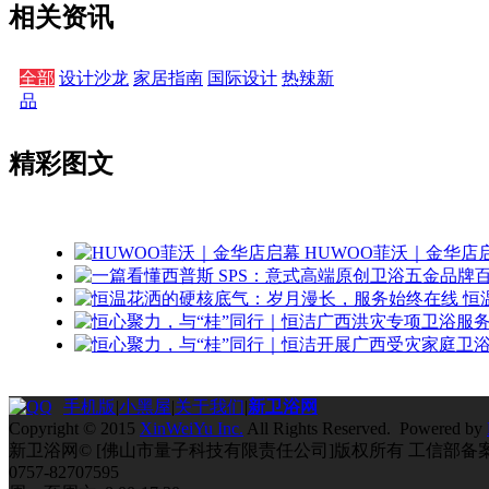
相关资讯
全部
设计沙龙
家居指南
国际设计
热辣新
品
精彩图文
HUWOO菲沃｜金华店
恒
手机版
|
小黑屋
|
关于我们
|
新卫浴网
Copyright © 2015
XinWeiYu Inc.
All Rights Reserved. Powered by
新卫浴网© [佛山市量子科技有限责任公司]版权所有 工信部备
0757-82707595