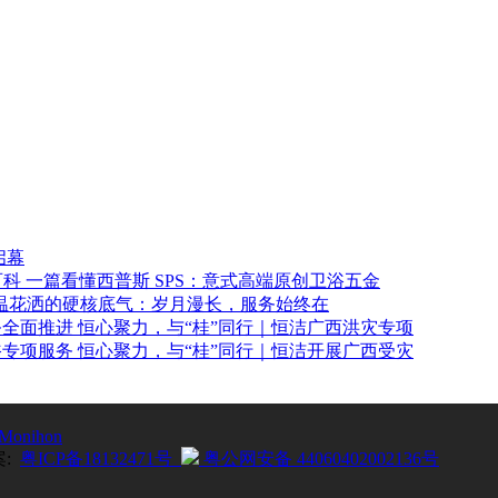
启幕
一篇看懂西普斯 SPS：意式高端原创卫浴五金
温花洒的硬核底气：岁月漫长，服务始终在
恒心聚力，与“桂”同行｜恒洁广西洪灾专项
恒心聚力，与“桂”同行｜恒洁开展广西受灾
Monihon
案:
粤ICP备18132471号
粤公网安备 44060402002136号