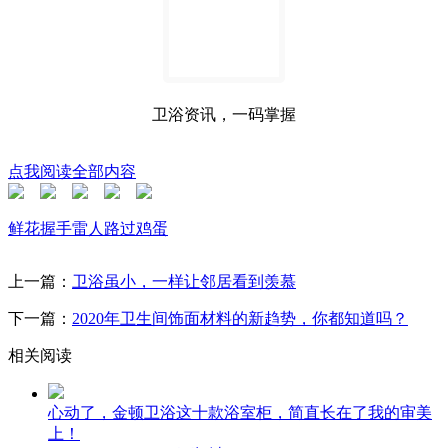
卫浴资讯，一码掌握
点我阅读全部内容
鲜花
握手
雷人
路过
鸡蛋
上一篇：
卫浴虽小，一样让邻居看到羡慕
下一篇：
2020年卫生间饰面材料的新趋势，你都知道吗？
相关阅读
心动了，金顿卫浴这十款浴室柜，简直长在了我的审美
上！