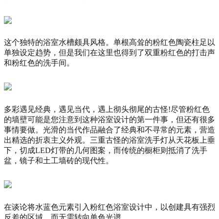
这个独特的浴室水槽颇具风格。
单根高耸的粉红色陶瓷柱足以
单独设定趋势，但是我们在这里也得到了双重粉红色的打击声
和粉红色的洗手间。
多彩遇见经典，遇见当代，遇上彻头彻尾的古怪!尽管粉红色
的墙壁可能是您注意到这种浴室设计的第一件事，但还有很多
事情要做。
光滑的当代作品融合了经典和不寻常的元素，营造
出精选的折衷主义外观。
三重古怪的浴室洗手灯从天花板上垂
下，切成LED灯带的几何图案，而传统的橱柜则抵消了洗手
盆，镜子和土工墙砖的现代性。
在谈论将水蓝色元素引入粉
红色浴室设计中，以创建具有强烈
反差的区域，而无需转向单色光谱。