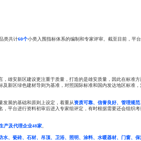
品类共计
60个
小类入围指标体系的编制和专家评审。截至目前，平台
言，雄安新区建设更注重于质量，打造的是雄安质量，因此在标准方
标及新区绿色建材导则为基准，对照国际标准和国内发达地区标准，
量发展的基础和原则上设定，着重从
资质可靠、信誉良好、管理规范
名，平台进行资料初审后进入专家组评定，有时根据需要还会组织考
生产及代理企业48家
。
防水、瓷砖、石材、吊顶、卫浴、照明、涂料、水暖器材、门窗、保