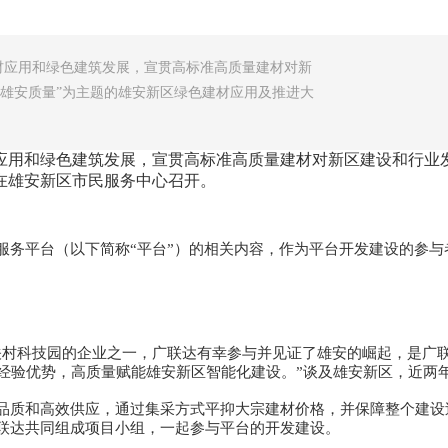
材应用和绿色建筑发展，宣贯高标准高质量建材对新
障雄安质量”为主题的雄安新区绿色建材应用及推进大
应用和绿色建筑发展，宣贯高标准高质量建材对新区建设和行业
在雄安新区市民服务中心召开。
服务平台（以下简称“
平台
”）的相关内容，作为
平台开发建设的参与
关村科技园的企业之一，广联达有幸参与并见证了雄安的崛起，是广联
的经验优势，高质量赋能雄安新区智能化建设。”谈及雄安新区，近两
品质和高效供应，通过集采方式平抑大宗建材价格，并保障整个建设
联达共同组成项目小组，一起参与平台的开发建设。