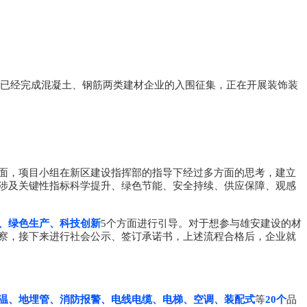
已经完成混凝土、钢筋两类建材企业的入围征集，正在开展装饰装
面，项目小组在新区建设指挥部的指导下经过多方面的思考，建立
涉及关键性指标科学提升、绿色节能、安全持续、供应保障、观感
、绿色生产、科技创新
5个方面进行引导。对于想参与雄安建设的材
察，接下来进行社会公示、签订承诺书，上述流程合格后，企业就
温、地埋管、消防报警、电线电缆、电梯、空调、装配式
等
20个
品