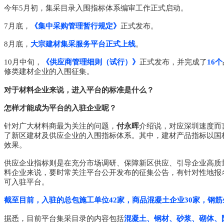
今年5月初，集采目录入围指标体系编审工作正式启动。
7月底，
《集中采购管理暂行规定》
正式发布。
8月底，
大宗建材集采服务平台正式上线
。
10月中旬，
《供应商管理细则（试行）》
正式发布，并完成了
16个
修类建材企业的入围征集。
对于材料企业来说，进入平台的标准是什么？
怎样才能成为平台的入驻企业呢？
针对广大材料商最为关注的问题，
付永晖
介绍说，对应深圳速度而
了新区建材及供应企业的入围指标体系。其中，建材产品指标以国
效果。
供应企业指标则是在充分市场调研、保障新区供应、引导企业高质
料企业来说，要时常关注平台公开发布的征集公告，有针对性地报
可入驻平台。
截至目前，入驻的总包施工单位42家，商品混凝土企业30家，钢筋
据悉，目前平台集采目录的内容包括
混凝土、钢材、砂浆、砌体、