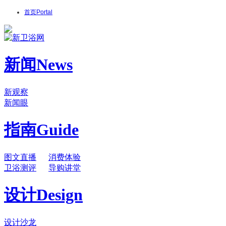
首页
Portal
新闻
News
新观察
新闻眼
指南
Guide
图文直播
消费体验
卫浴测评
导购讲堂
设计
Design
设计沙龙