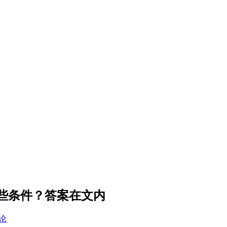
些条件？答案在文内
论