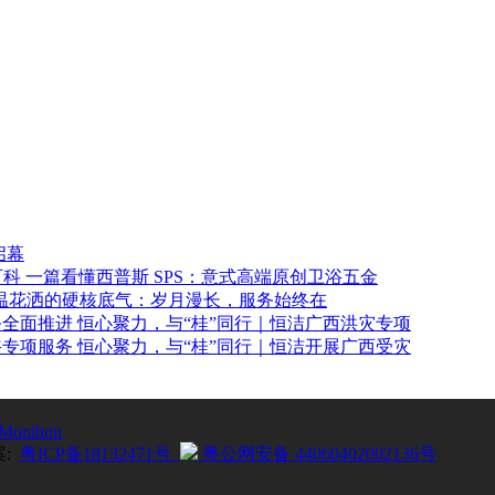
启幕
一篇看懂西普斯 SPS：意式高端原创卫浴五金
温花洒的硬核底气：岁月漫长，服务始终在
恒心聚力，与“桂”同行｜恒洁广西洪灾专项
恒心聚力，与“桂”同行｜恒洁开展广西受灾
Monihon
案:
粤ICP备18132471号
粤公网安备 44060402002136号