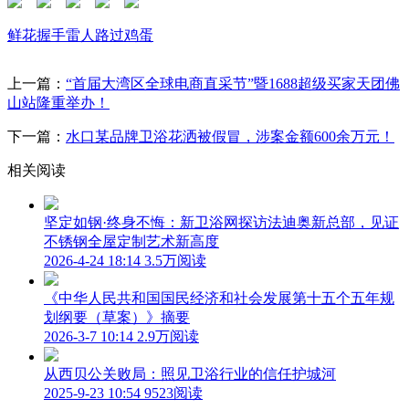
鲜花
握手
雷人
路过
鸡蛋
上一篇：
“首届大湾区全球电商直采节”暨1688超级买家天团佛
山站隆重举办！
下一篇：
水口某品牌卫浴花洒被假冒，涉案金额600余万元！
相关阅读
坚定如钢·终身不悔：新卫浴网探访法迪奥新总部，见证
不锈钢全屋定制艺术新高度
2026-4-24 18:14
3.5万阅读
《中华人民共和国国民经济和社会发展第十五个五年规
划纲要（草案）》摘要
2026-3-7 10:14
2.9万阅读
从西贝公关败局：照见卫浴行业的信任护城河
2025-9-23 10:54
9523阅读