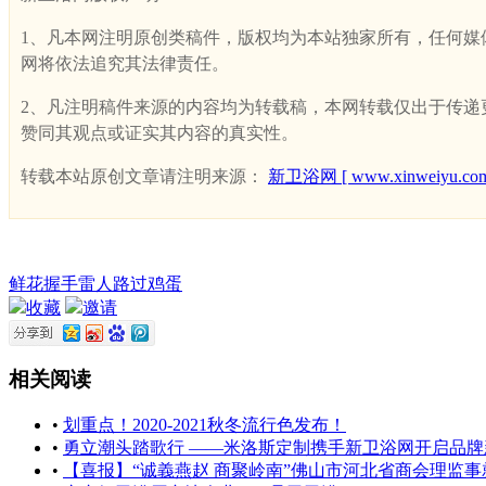
1、凡本网注明原创类稿件，版权均为本站独家所有，任何媒体、网
网将依法追究其法律责任。
2、凡注明稿件来源的内容均为转载稿，本网转载仅出于传递更多
赞同其观点或证实其内容的真实性。
转载本站原创文章请注明来源：
新卫浴网 [ www.xinweiyu.com
鲜花
握手
雷人
路过
鸡蛋
收藏
邀请
相关阅读
•
划重点！2020-2021秋冬流行色发布！
•
勇立潮头踏歌行 ——米洛斯定制携手新卫浴网开启品牌
•
【喜报】“诚義燕赵 商聚岭南”佛山市河北省商会理监