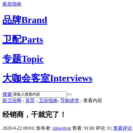
家居指南
品牌
Brand
卫配
Parts
专题
Topic
大咖会客室
Interviews
搜索
新卫浴网
›
首页
›
卫浴指南
›
导购讲堂
›
查看内容
经销商，干就完了！
2020-9-22 09:01
|
发布者:
xinweiyu
|
查看:
9136
|
评论: 0
|
查看评论