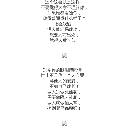
这个这会就是这样，
不要觉得大家不理解你，
如果谁都看透你，
你得普通成什么样子？
社会残酷，
没人能轻易成功，
想要人前出众，
就得人后吃苦。
别拿你的眼泪博同情，
世上不只你一个人会哭。
等他人的安慰，
不如自己成长！
做人别做菟丝花，
需要攀附才能爬，
做人就做仙人掌，
扔到哪里都顽强！