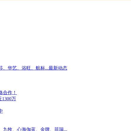
、华艺、浴旺、航标...最新动态
略合作！
300万
中
九牧、心海伽蓝、金牌、菲瑞...