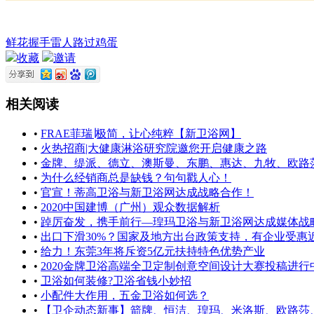
鲜花
握手
雷人
路过
鸡蛋
收藏
邀请
相关阅读
•
FRAE菲瑞∣极简，让心纯粹【新卫浴网】
•
火热招商|大健康淋浴研究院邀您开启健康之路
•
金牌、缇派、德立、澳斯曼、东鹏、惠达、九牧、欧路莎
•
为什么经销商总是缺钱？句句戳人心！
•
官宣！蒂高卫浴与新卫浴网达成战略合作！
•
2020中国建博（广州）观众数据解析
•
踔厉奋发，携手前行—瑝玛卫浴与新卫浴网达成媒体战
•
出口下滑30%？国家及地方出台政策支持，有企业受惠近1
•
给力！东莞3年将斥资5亿元扶持特色优势产业
•
2020金牌卫浴高端全卫定制创意空间设计大赛投稿进行
•
卫浴如何装修?卫浴省钱小妙招
•
小配件大作用，五金卫浴如何选？
•
【卫企动态新事】箭牌、恒洁、瑝玛、米洛斯、欧路莎、