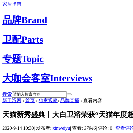
家居指南
品牌
Brand
卫配
Parts
专题
Topic
大咖会客室
Interviews
搜索
新卫浴网
›
首页
›
独家观察
›
品牌直播
›
查看内容
天猫新秀盛典丨大白卫浴荣获“天猫年度超
2020-9-14 10:30
|
发布者:
xinweiyu
|
查看:
37946
|
评论: 0
|
查看评