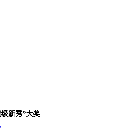
级新秀”大奖
论