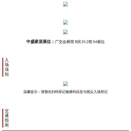
中盛家居展位：
广交会展馆 B区10.2馆 04展位
入
场
须
知
温馨提示：请预先扫码登记穗康码信息与观众入场登记
交
通
指
南