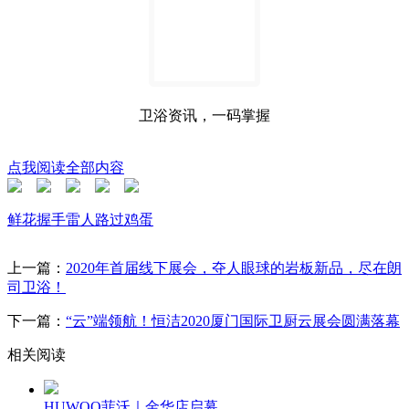
卫浴资讯，一码掌握
点我阅读全部内容
鲜花
握手
雷人
路过
鸡蛋
上一篇：
2020年首届线下展会，夺人眼球的岩板新品，尽在朗
司卫浴！
下一篇：
“云”端领航！恒洁2020厦门国际卫厨云展会圆满落幕
相关阅读
HUWOO菲沃｜金华店启幕