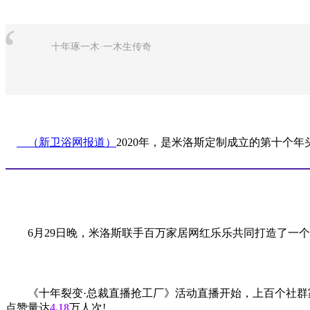
“
十年琢一木·一木生传奇
（新卫浴网报道）
2020年，是米洛斯定制成立的第十个年
6月29日晚，米洛斯联手百万家居网红乐乐共同打造了一个
《十年裂变·总裁直播抢工厂》活动直播开始，上百个社群家
点赞量达
4.18
万人次!