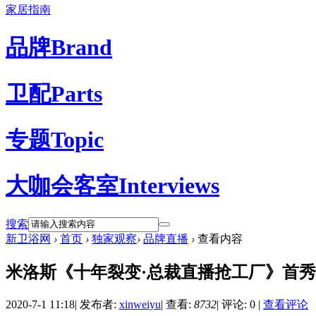
家居指南
品牌
Brand
卫配
Parts
专题
Topic
大咖会客室
Interviews
搜索
新卫浴网
›
首页
›
独家观察
›
品牌直播
›
查看内容
米洛斯《十年裂变·总裁直播抢工厂》首
2020-7-1 11:18
|
发布者:
xinweiyu
|
查看:
8732
|
评论: 0
|
查看评论