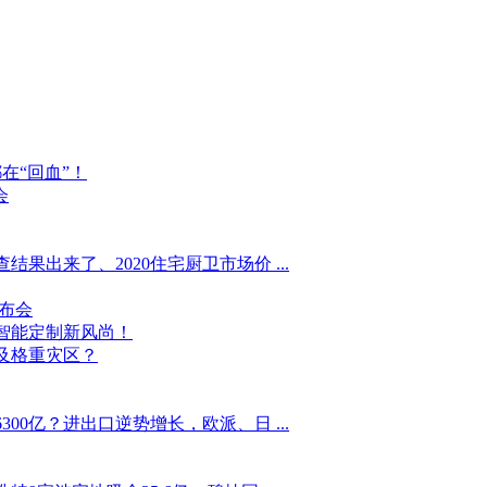
在“回血”！
会
出来了、2020住宅厨卫市场价 ...
布会
赏智能定制新风尚！
及格重灾区？
00亿？进出口逆势增长，欧派、日 ...