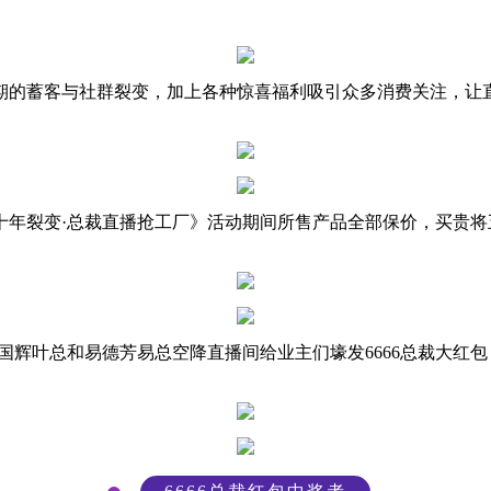
的蓄客与社群裂变，加上各种惊喜福利吸引众多消费关注，让
十年裂变·总裁直播抢工厂》活动期间所售产品全部保价，买贵将
总和易德芳易总空降直播间给业主们壕发6666总裁大红包，除