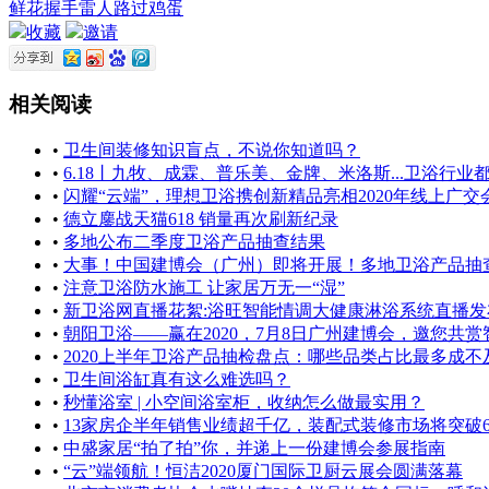
鲜花
握手
雷人
路过
鸡蛋
收藏
邀请
相关阅读
•
卫生间装修知识盲点，不说你知道吗？
•
6.18丨九牧、成霖、普乐美、金牌、米洛斯...卫浴行业都
•
闪耀“云端”，理想卫浴携创新精品亮相2020年线上广交
•
德立鏖战天猫618 销量再次刷新纪录
•
多地公布二季度卫浴产品抽查结果
•
大事！中国建博会（广州）即将开展！多地卫浴产品抽查结果
•
注意卫浴防水施工 让家居万无一“湿”
•
新卫浴网直播花絮:浴旺智能情调大健康淋浴系统直播发
•
朝阳卫浴——赢在2020，7月8日广州建博会，邀您共
•
2020上半年卫浴产品抽检盘点：哪些品类占比最多成不
•
卫生间浴缸真有这么难选吗？
•
秒懂浴室 | 小空间浴室柜，收纳怎么做最实用？
•
13家房企半年销售业绩超千亿，装配式装修市场将突破63
•
中盛家居“拍了拍”你，并递上一份建博会参展指南
•
“云”端领航！恒洁2020厦门国际卫厨云展会圆满落幕