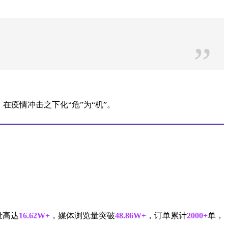
”
在疫情冲击之下化“危”为“机”。
量高达
16.62W+
，媒体浏览量突破
48.86W+
，订单累计
2000+
单，