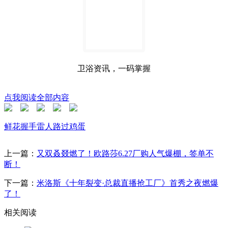
卫浴资讯，一码掌握
点我阅读全部内容
鲜花
握手
雷人
路过
鸡蛋
上一篇：
又双叒叕燃了！欧路莎6.27厂购人气爆棚，签单不
断！
下一篇：
米洛斯《十年裂变·总裁直播抢工厂》首秀之夜燃爆
了！
相关阅读