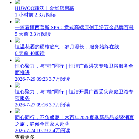
HUWOO菲沃｜金华店启幕
1 小时前
2.3万阅读
一篇看懂西普斯 SPS：意式高端原创卫浴五金品牌百科
5 天前
3.3万阅读
恒温花洒的硬核底气：岁月漫长，服务始终在线
6 天前
40阅读
恒心聚力，与“桂”同行｜恒洁广西洪灾专项卫浴服务全
面推进
2026-7-29 09:23
3.7万阅读
恒心聚力，与“桂”同行｜恒洁开展广西受灾家庭卫浴专
项服务
2026-7-27 09:16
3.7万阅读
同心同行，不负盛夏｜木百年2026夏季新品品鉴暨消夏
之旅，静候全国家人赴蓉
2026-7-24 10:19
2.4万阅读
查看更多