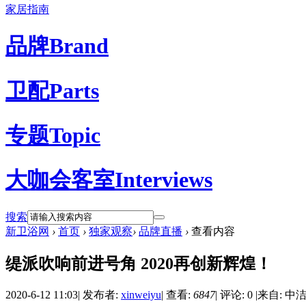
家居指南
品牌
Brand
卫配
Parts
专题
Topic
大咖会客室
Interviews
搜索
新卫浴网
›
首页
›
独家观察
›
品牌直播
›
查看内容
缇派吹响前进号角 2020再创新辉煌！
2020-6-12 11:03
|
发布者:
xinweiyu
|
查看:
6847
|
评论: 0
|
来自: 中