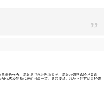
”
派卫浴董事长张勇、缇派卫浴总经理班显宾、缇派营销副总经理黄青
缇派优秀经销商代表们同聚一堂、共襄盛举。现场不但有优异经销