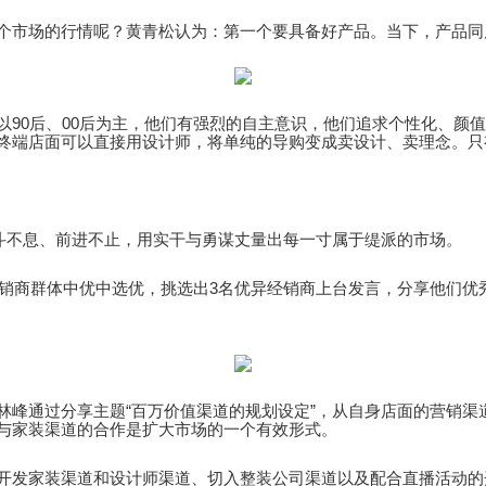
个市场的行情呢？黄青松认为：第一个要具备好产品。当下，产品同
以90后、00后为主，他们有强烈的自主意识，他们追求个性化、颜
终端店面可以直接用设计师，将单纯的导购变成卖设计、卖理念。只
奋斗不息、前进不止，用实干与勇谋丈量出每一寸属于缇派的市场。
经销商群体中优中选优，挑选出3名优异经销商上台发言，分享他们
林峰通过分享主题“百万价值渠道的规划设定”，从自身店面的营销渠
与家装渠道的合作是扩大市场的一个有效形式。
开发家装渠道和设计师渠道、切入整装公司渠道以及配合直播活动的