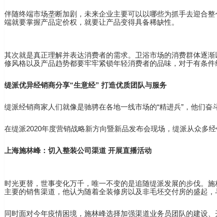
伴随终端市场垄断加剧，未来企业主要可以以哪些为抓手去迎合整
端就要掌握产品定价权，就要让产品变得具备稀缺性。
其次就是真正理解并表达消费者的需求。卫浴市场的消费群体逐渐
修风格以及产品趋势都要牢牢紧锁年轻消费者的品味，对于有条件
缇派优异经销商分享“生意经” 打造优质团队与服务
缇派经销商家人们就像是驰骋在各地一线市场的“精进兵”，他们
在缇派2020年度营销战略新方向暨新品发布会现场，缇派从众多
上海施林峰：切入整装公司渠道 开展直播活动
时光更替，世事变化万千，唯一不变的是追随缇派发展的步伐。施
主要的销售渠道，他认为随着全装修房以及非毛坯交付房的盛起，
同时面对今年疫情困境，施林峰选择加强渠道业务员团队的建设、