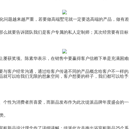
同质化问题越来越严重，若要做高端墅宅就一定要选高端的产品，做有
那么就要告诉团队我们是客户专属的私人定制师；其次经营要有目标
上屡获奖项。陈素华表示，在销售中要赢得客户信赖下单是充满困难
要与客户经常沟通，通过给客户传递不同的产品概念给客户不一样的
品就可以给我们无限的想象空间，客户想要的样子，我们都可以给予
、个性为消费者所喜爱，而新品发布作为此次缇派品牌年度盛会的一个
类。
室柜新品设计理念作了详细讲解：缇派此次共推出浴室柜新品25个系