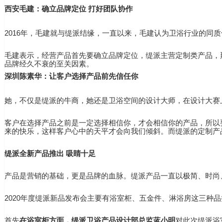
西安毛建：确立品牌定位 打好团队协作
2016年，毛建就与缇派结缘，一直以来，毛建认为卫浴行业的
毛建表示，经营产品首先要确立品牌定位，缇派主营定制类产品，
品牌经久不衰的至关因素。
深圳陈素华：让客户选择产品前先信任你
她，不仅是缇派的牛商，她还是卫浴空间的设计大师，在设计大赛
客户在选择产品之前是一定选择相信你，才会相信你的产品，所以
来的快乐，这样客户心中的天平才会向我们倾斜。而缇派的定制产
缇派全新产品推出 吸睛十足
产品是营销的基础，更是品牌的血脉。缇派产品一直以极简、时尚
2020年度缇派新品发布会主要有浴室柜、五金件、淋浴房这三种品
首先
在浴室柜方面，缇派卫浴产品设计部总监蓝小明
对此次缇派浴