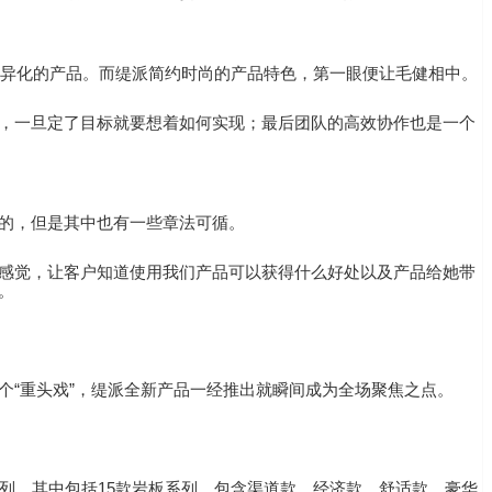
差异化的产品。而缇派简约时尚的产品特色，第一眼便让毛健相中。
，一旦定了目标就要想着如何实现；最后团队的高效协作也是一个
的，但是其中也有一些章法可循。
感觉，让客户知道使用我们产品可以获得什么好处以及产品给她带
。
“重头戏”，缇派全新产品一经推出就瞬间成为全场聚焦之点。
列，其中包括15款岩板系列，包含渠道款、经济款、舒适款、豪华