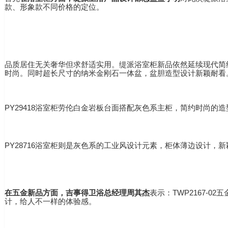
款、形象款不同价格的定位。
品质居住无关奢华但求舒适实用。缇派浴室柜新品依然延续现代简约
时尚。同时超长尺寸的纳米金刚石一体盆，盆胆造型设计新颖耐看
PY29418浴室柜劳伦白金岩板台面搭配灰色系主柜，简约时尚的
PY28716浴室柜则是灰色系的工业风设计元素，柜体薄边设计
在五金新品方面，
吉事得卫浴总经理周其杰
表示：TWP2167
计，给人不一样的体验感。