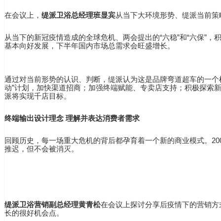
在会议上，
缇派卫浴总经理班显宾
从当下大环境形势、缇派当前策略
从当下的新冠疫情造成的全球危机、两会提出的“六稳”和“六保”
基本向好发展，下半年国内市场总需求会旺盛增长。
通过对当前形势的认识、判断，缇派认为这是品牌弯道超车的一个
动”计划，加快渠道招商；加强终端赋能、专卖店支持；积极探索
派将实现千店目标。
终端输出设计理念 理解并表达消费者需求
回顾历史，每一场重大危机的背后都孕育着一个新的商业模式。20
推迟，但不会被消灭。
缇派卫浴营销副总经理黄青松
在会议上探讨分享后疫情下的营销方
长的很好机会点。