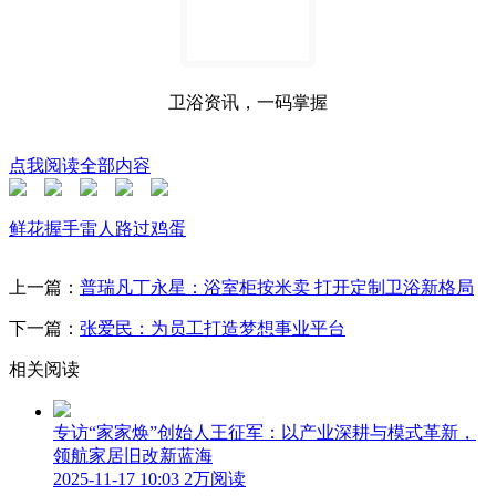
卫浴资讯，一码掌握
点我阅读全部内容
鲜花
握手
雷人
路过
鸡蛋
上一篇：
普瑞凡丁永星：浴室柜按米卖 打开定制卫浴新格局
下一篇：
张爱民：为员工打造梦想事业平台
相关阅读
专访“家家焕”创始人王征军：以产业深耕与模式革新，
领航家居旧改新蓝海
2025-11-17 10:03
2万阅读