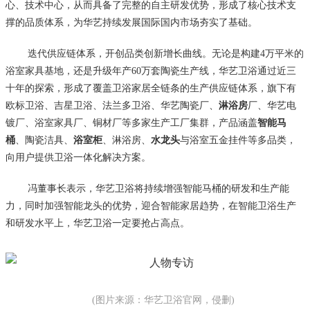
心、技术中心，从而具备了完整的自主研发优势，形成了核心技术支
撑的品质体系，为华艺持续发展国际国内市场夯实了基础。
迭代供应链体系，开创品类创新增长曲线。无论是构建4万平米的
浴室家具基地，还是升级年产60万套陶瓷生产线，华艺卫浴通过近三
十年的探索，形成了覆盖卫浴家居全链条的生产供应链体系，旗下有
欧标卫浴、吉星卫浴、法兰多卫浴、华艺陶瓷厂、
淋浴房
厂、华艺电
镀厂、浴室家具厂、铜材厂等多家生产工厂集群，产品涵盖
智能马
桶
、陶瓷洁具、
浴室柜
、淋浴房、
水龙头
与浴室五金挂件等多品类，
向用户提供卫浴一体化解决方案。
冯董事长表示，华艺卫浴将持续增强智能马桶的研发和生产能
力，同时加强智能龙头的优势，迎合智能家居趋势，在智能卫浴生产
和研发水平上，华艺卫浴一定要抢占高点。
(图片来源：华艺卫浴官网，侵删)