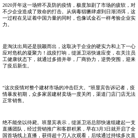
2020开年这一场猝不及防的疫情，极度加剧了市场的疲软，对
不少企业造成了致命的打击。从病毒猖獗肆虐到日渐消弭，这
一过程在见证着中国力量的同时，也像试金石一样考验企业实
力。
是淘汰出局还是脱颖而出，这取决于企业的硬实力和上下一心
应对危机的凝聚力！战疫打响，缇派卫浴快速应变，在关注员
工健康状态下，就通过多措并举，厂商协力，逆势突围，迎来
了疫后新生。
“这次疫情对整个建材市场的冲击巨大。”班显宾告诉记者，疫
情暴发初期，众多家居建材卖场一度关闭，渠道门店门店无法
正常销售。
绝不能坐以待毙。班显宾表示，缇派卫浴总部快速组建起一支
直播团队，经过营销推广和客群积累，早在3月3日就开启了全
国首场线上直播，获得超十万人次观看，后续通过持续多次直