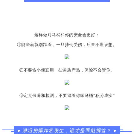
这样做对马桶和你的安全会更好：
①能坐着就别踩着，一旦摔倒受伤，后果不堪设想。
②不要贪小便宜用一些劣质产品，保险不会管你。
③定期保养和检测，不要逼着你家马桶“积劳成疾”
●
淋浴房爆炸常发生，谁才是罪魁祸首？
●